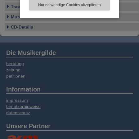
zu analysieren. Dabei werden ggf.
Nur notwendige Cookies akzeptieren
Tracklist
Informationen zu Ihrer Verwendung unserer
Website an unsere Partner für externe Inhalte,
Musikstile
soziale Medien, Werbung und Analysen
weitergegeben. Unsere Partner führen diese
CD-Details
Informationen möglicherweise mit weiteren
Daten zusammen, die Sie bereitgestellt haben
oder die sie im Rahmen Ihrer Nutzung der
Dienste gesammelt haben.
Die Musikergilde
beratung
zeitung
petitionen
Information
impressum
benutzerhinweise
datenschutz
Unsere Partner