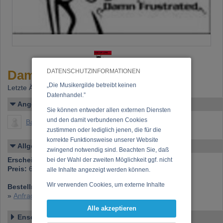
Damn Frustrated - MaxiCD
DATENSCHUTZINFORMATIONEN
„Die Musikergilde betreibt keinen
Letzte Änderung: 07.12.2006
Datenhandel.”
Angelegt von
Sie können entweder allen externen Diensten
und den damit verbundenen Cookies
BaLu (Michael Retich)
zustimmen oder lediglich jenen, die für die
korrekte Funktionsweise unserer Website
Allgemeines
zwingend notwendig sind. Beachten Sie, daß
Erscheinen bei:
Friedrich Weber Musikverlag Inc.
bei der Wahl der zweiten Möglichkeit ggf. nicht
Preis:
6,00 €
alle Inhalte angezeigt werden können.
Wir verwenden Cookies, um externe Inhalte
Bestellnummer:
RO 06.009-2
darzustellen, Ihre Anzeige zu personalisieren,
»
Anfrage zu dieser CD
Funktionen für soziale Medien anbieten zu
Alle akzeptieren
können und die Zugriffe auf unsere Website
Ensemble