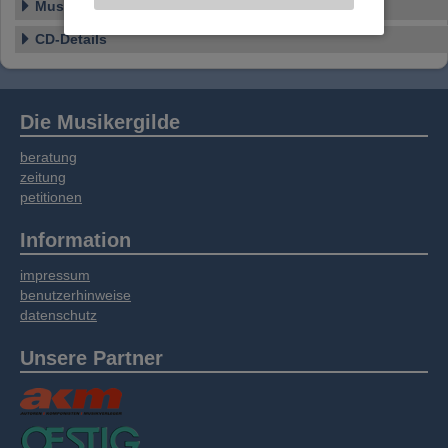
Musikstile
Website an unsere Partner für externe Inhalte,
CD-Details
soziale Medien, Werbung und Analysen
weitergegeben. Unsere Partner führen diese
Informationen möglicherweise mit weiteren
Daten zusammen, die Sie bereitgestellt haben
Die Musikergilde
oder die sie im Rahmen Ihrer Nutzung der
Dienste gesammelt haben.
beratung
zeitung
petitionen
Information
impressum
benutzerhinweise
datenschutz
Unsere Partner