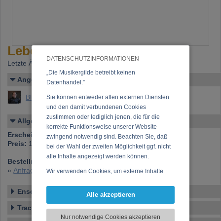
Lebensfreude und Harmonie
DATENSCHUTZINFORMATIONEN
Letzte Änderung: 31.08.2009
„Die Musikergilde betreibt keinen
Angelegt von
Datenhandel.”
Blechinger, Alexander
Sie können entweder allen externen Diensten
und den damit verbundenen Cookies
zustimmen oder lediglich jenen, die für die
Allgemeines
korrekte Funktionsweise unserer Website
Erscheinen bei:
Harmonia Classica Records
zwingend notwendig sind. Beachten Sie, daß
Preis:
14,00 €
bei der Wahl der zweiten Möglichkeit ggf. nicht
alle Inhalte angezeigt werden können.
Bestellnummer:
HC 27
»
Anfrage zu dieser CD
Wir verwenden Cookies, um externe Inhalte
darzustellen, Ihre Anzeige zu personalisieren,
Ensemble
Funktionen für soziale Medien anbieten zu
Alle akzeptieren
können und die Zugriffe auf unsere Website
Tracklist
zu analysieren. Dabei werden ggf.
Nur notwendige Cookies akzeptieren
Informationen zu Ihrer Verwendung unserer