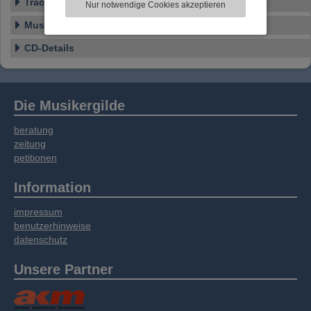
Tracklist
Nur notwendige Cookies akzeptieren
Informationen zu Ihrer Verwendung unserer
Website an unsere Partner für externe Inhalte,
Musikstil
soziale Medien, Werbung und Analysen
CD-Details
weitergegeben. Unsere Partner führen diese
Informationen möglicherweise mit weiteren
Daten zusammen, die Sie bereitgestellt haben
oder die sie im Rahmen Ihrer Nutzung der
Die Musikergilde
Dienste gesammelt haben.
beratung
zeitung
petitionen
Information
impressum
benutzerhinweise
datenschutz
Unsere Partner