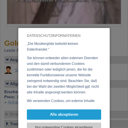
DATENSCHUTZINFORMATIONEN
Goldfall
„Die Musikergilde betreibt keinen
Datenhandel.”
Letzte Änderung: 15.10.2004
Sie können entweder allen externen Diensten
Angelegt von
und den damit verbundenen Cookies
zustimmen oder lediglich jenen, die für die
Schiebel, Alexander (Mag. Alexander Schiebel)
korrekte Funktionsweise unserer Website
zwingend notwendig sind. Beachten Sie, daß
Allgemeines
bei der Wahl der zweiten Möglichkeit ggf. nicht
Erscheinen bei:
Eigenverlag
alle Inhalte angezeigt werden können.
Preis:
11,00 €
Wir verwenden Cookies, um externe Inhalte
»
Anfrage zu dieser CD
darzustellen, Ihre Anzeige zu personalisieren,
Funktionen für soziale Medien anbieten zu
Ensemble
Alle akzeptieren
können und die Zugriffe auf unsere Website
Tracklist
zu analysieren. Dabei werden ggf.
Nur notwendige Cookies akzeptieren