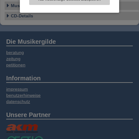
Informationen zu Ihrer Verwendung unserer
Musikstil
Website an unsere Partner für externe Inhalte,
soziale Medien, Werbung und Analysen
CD-Details
weitergegeben. Unsere Partner führen diese
Informationen möglicherweise mit weiteren
Daten zusammen, die Sie bereitgestellt haben
oder die sie im Rahmen Ihrer Nutzung der
Die Musikergilde
Dienste gesammelt haben.
beratung
zeitung
petitionen
Information
impressum
benutzerhinweise
datenschutz
Unsere Partner