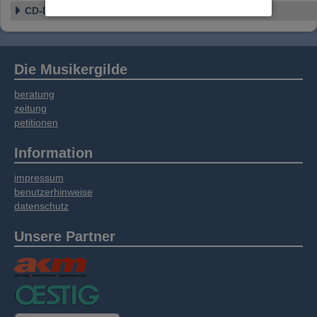
Website an unsere Partner für externe Inhalte,
CD-Details
soziale Medien, Werbung und Analysen
weitergegeben. Unsere Partner führen diese
Informationen möglicherweise mit weiteren
Daten zusammen, die Sie bereitgestellt haben
Die Musikergilde
oder die sie im Rahmen Ihrer Nutzung der
Dienste gesammelt haben.
beratung
zeitung
petitionen
Information
impressum
benutzerhinweise
datenschutz
Unsere Partner