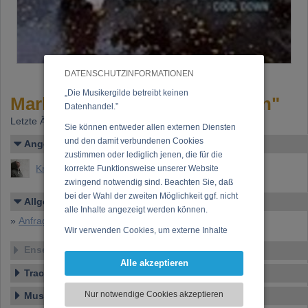
DATENSCHUTZINFORMATIONEN
„Die Musikergilde betreibt keinen
Marlene Johnson - "Cool down"
Datenhandel.”
Letzte Änderung: 17.04.2008
Sie können entweder allen externen Diensten
und den damit verbundenen Cookies
Angelegt von
zustimmen oder lediglich jenen, die für die
Knoll, Johannes Maria
korrekte Funktionsweise unserer Website
zwingend notwendig sind. Beachten Sie, daß
bei der Wahl der zweiten Möglichkeit ggf. nicht
Allgemeines
alle Inhalte angezeigt werden können.
»
Anfrage zu dieser CD
Wir verwenden Cookies, um externe Inhalte
darzustellen, Ihre Anzeige zu personalisieren,
Ensemble
Funktionen für soziale Medien anbieten zu
Alle akzeptieren
können und die Zugriffe auf unsere Website
Tracklist
zu analysieren. Dabei werden ggf.
Nur notwendige Cookies akzeptieren
Musikstil
Informationen zu Ihrer Verwendung unserer