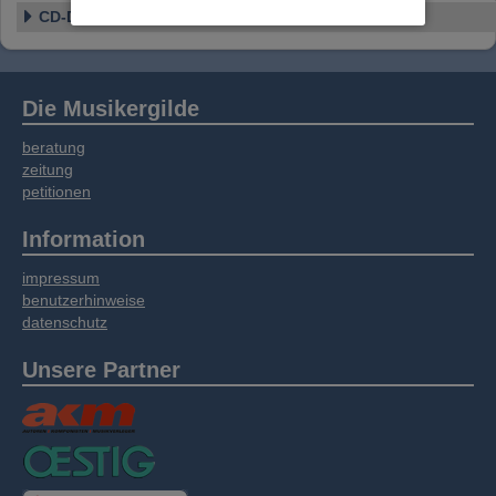
Website an unsere Partner für externe Inhalte,
CD-Details
soziale Medien, Werbung und Analysen
weitergegeben. Unsere Partner führen diese
Informationen möglicherweise mit weiteren
Daten zusammen, die Sie bereitgestellt haben
Die Musikergilde
oder die sie im Rahmen Ihrer Nutzung der
Dienste gesammelt haben.
beratung
zeitung
petitionen
Information
impressum
benutzerhinweise
datenschutz
Unsere Partner