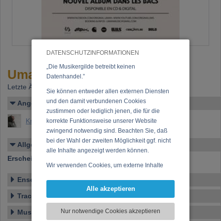
DATENSCHUTZINFORMATIONEN
„Die Musikergilde betreibt keinen
Uman - "Umanity"
Datenhandel.”
Letzte Änderung: 05.07.2024
Sie können entweder allen externen Diensten
und den damit verbundenen Cookies
Angelegt von
zustimmen oder lediglich jenen, die für die
Knoll, Johannes Maria
korrekte Funktionsweise unserer Website
zwingend notwendig sind. Beachten Sie, daß
bei der Wahl der zweiten Möglichkeit ggf. nicht
Allgemeines
alle Inhalte angezeigt werden können.
Erscheinen bei:
Umanity Music
Wir verwenden Cookies, um externe Inhalte
darzustellen, Ihre Anzeige zu personalisieren,
Ensemble
Funktionen für soziale Medien anbieten zu
Alle akzeptieren
können und die Zugriffe auf unsere Website
Tracklist
zu analysieren. Dabei werden ggf.
Nur notwendige Cookies akzeptieren
Musikstil
Informationen zu Ihrer Verwendung unserer