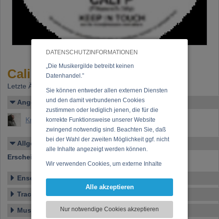
DATENSCHUTZINFORMATIONEN
„Die Musikergilde betreibt keinen
Cali P - "Keep in touch"
Datenhandel.”
Letzte Änderung: 17.12.2015
Sie können entweder allen externen Diensten
und den damit verbundenen Cookies
Angelegt von
zustimmen oder lediglich jenen, die für die
Knoll, Johannes Maria
korrekte Funktionsweise unserer Website
zwingend notwendig sind. Beachten Sie, daß
bei der Wahl der zweiten Möglichkeit ggf. nicht
Allgemeines
alle Inhalte angezeigt werden können.
Erscheinen bei:
Powpow Productions
Wir verwenden Cookies, um externe Inhalte
darzustellen, Ihre Anzeige zu personalisieren,
Ensemble
Funktionen für soziale Medien anbieten zu
Alle akzeptieren
können und die Zugriffe auf unsere Website
Tracklist
zu analysieren. Dabei werden ggf.
Nur notwendige Cookies akzeptieren
Musikstil
Informationen zu Ihrer Verwendung unserer