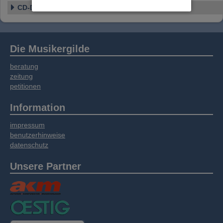
Website an unsere Partner für externe Inhalte,
CD-Details
soziale Medien, Werbung und Analysen
weitergegeben. Unsere Partner führen diese
Informationen möglicherweise mit weiteren
Daten zusammen, die Sie bereitgestellt haben
Die Musikergilde
oder die sie im Rahmen Ihrer Nutzung der
Dienste gesammelt haben.
beratung
zeitung
petitionen
Information
impressum
benutzerhinweise
datenschutz
Unsere Partner