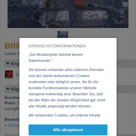
BRIEFE
DATENSCHUTZINFORMATIONEN
Letzte Änderung: 25.10.2006
„Die Musikergilde betreibt keinen
Datenhandel.”
Angelegt von
Sie können entweder allen externen Diensten
Reisinger, Herbert
und den damit verbundenen Cookies
zustimmen oder lediglich jenen, die für die
korrekte Funktionsweise unserer Website
Allgemeines
zwingend notwendig sind. Beachten Sie, daß
Erscheinen bei:
KussmundProductions
bei der Wahl der zweiten Möglichkeit ggf. nicht
Preis:
15,00 €
alle Inhalte angezeigt werden können.
zuzüglich Versandkosten
Wir verwenden Cookies, um externe Inhalte
Bestellnummer:
KMP 001
darzustellen, Ihre Anzeige zu personalisieren,
»
Anfrage zu dieser CD
Funktionen für soziale Medien anbieten zu
Alle akzeptieren
können und die Zugriffe auf unsere Website