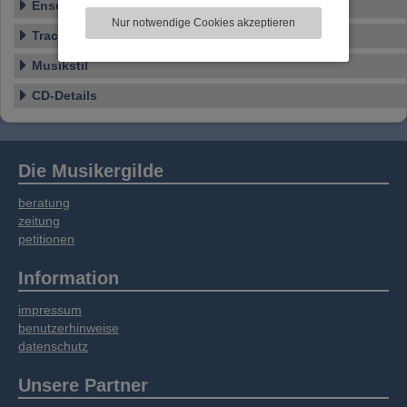
Ensemble
zu analysieren. Dabei werden ggf.
Nur notwendige Cookies akzeptieren
Informationen zu Ihrer Verwendung unserer
Tracklist
Website an unsere Partner für externe Inhalte,
Musikstil
soziale Medien, Werbung und Analysen
weitergegeben. Unsere Partner führen diese
CD-Details
Informationen möglicherweise mit weiteren
Daten zusammen, die Sie bereitgestellt haben
oder die sie im Rahmen Ihrer Nutzung der
Dienste gesammelt haben.
Die Musikergilde
beratung
zeitung
petitionen
Information
impressum
benutzerhinweise
datenschutz
Unsere Partner