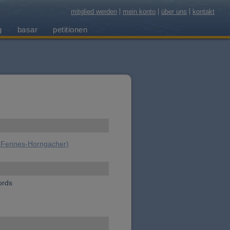
mitglied werden
mein konto
über uns
kontakt
g
basar
petitionen
n Fennes-Horngacher)
ords