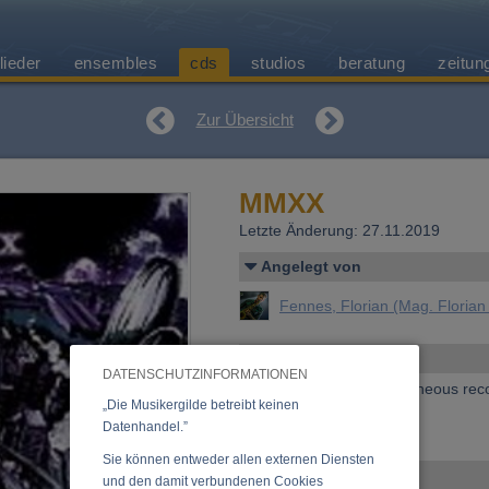
lieder
ensembles
cds
studios
beratung
zeitun
Zur Übersicht
MMXX
Letzte Änderung: 27.11.2019
Angelegt von
Fennes, Florian (Mag. Floria
Allgemeines
DATENSCHUTZINFORMATIONEN
Erscheinen bei:
miscellaneous rec
„Die Musikergilde betreibt keinen
Preis:
18,00 €
Datenhandel.”
»
Anfrage zu dieser CD
Sie können entweder allen externen Diensten
Ensemble
und den damit verbundenen Cookies