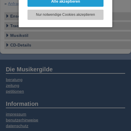
Alle akzeptieren
»
Anfrage zu dieser CD
können und die Zugriffe auf unsere Website
zu analysieren. Dabei werden ggf.
Nur notwendige Cookies akzeptieren
Ensemble
Informationen zu Ihrer Verwendung unserer
Website an unsere Partner für externe Inhalte,
Tracklist
soziale Medien, Werbung und Analysen
weitergegeben. Unsere Partner führen diese
Musikstil
Informationen möglicherweise mit weiteren
CD-Details
Daten zusammen, die Sie bereitgestellt haben
oder die sie im Rahmen Ihrer Nutzung der
Dienste gesammelt haben.
Die Musikergilde
beratung
zeitung
petitionen
Information
impressum
benutzerhinweise
datenschutz