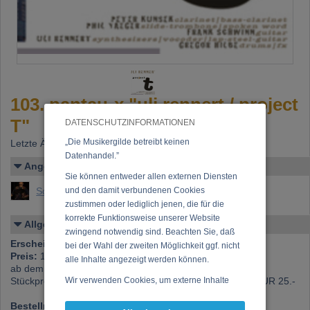
103. pantau-x "uli rennert / project
T"
DATENSCHUTZINFORMATIONEN
„Die Musikergilde betreibt keinen
Letzte Änderung: 23.02.2017
Datenhandel.”
Angelegt von
Sie können entweder allen externen Diensten
Soyka, Uli (Ulrich Soyka)
und den damit verbundenen Cookies
zustimmen oder lediglich jenen, die für die
korrekte Funktionsweise unserer Website
Allgemeines
zwingend notwendig sind. Beachten Sie, daß
Erscheinen bei:
pan tau - x - records
bei der Wahl der zweiten Möglichkeit ggf. nicht
Preis:
19,00 €
alle Inhalte angezeigt werden können.
ab dem Kauf von 3 od. mehreren pt-x 1-fach-CDs gilt ein
Stückpreis von a/CD EUR 17.- / bei 2-CDs = ab 3 Stk. a EUR 25.-
Wir verwenden Cookies, um externe Inhalte
darzustellen, Ihre Anzeige zu personalisieren,
Bestellnummer:
pt-x 103
Funktionen für soziale Medien anbieten zu