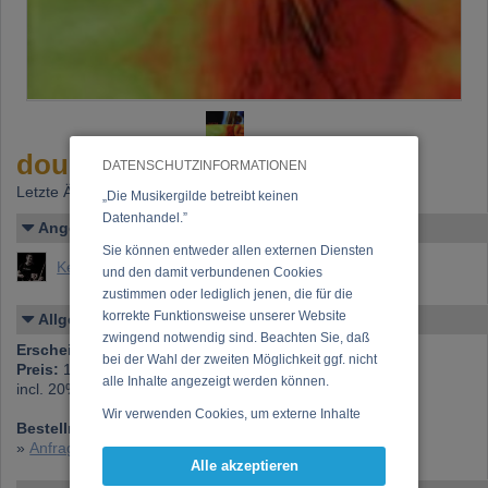
doubtless living
DATENSCHUTZINFORMATIONEN
Letzte Änderung: 03.12.2000
„Die Musikergilde betreibt keinen
Datenhandel.”
Angelegt von
Sie können entweder allen externen Diensten
Kero, Gerhard (MA MSc Gerhard Kero)
und den damit verbundenen Cookies
zustimmen oder lediglich jenen, die für die
korrekte Funktionsweise unserer Website
Allgemeines
zwingend notwendig sind. Beachten Sie, daß
Erscheinen bei:
Extraplatte,2000
bei der Wahl der zweiten Möglichkeit ggf. nicht
Preis:
19,50 €
alle Inhalte angezeigt werden können.
incl. 20% Mwtst., excl. Versand
Wir verwenden Cookies, um externe Inhalte
Bestellnummer:
EX 441-2
darzustellen, Ihre Anzeige zu personalisieren,
»
Anfrage zu dieser CD
Funktionen für soziale Medien anbieten zu
Alle akzeptieren
können und die Zugriffe auf unsere Website