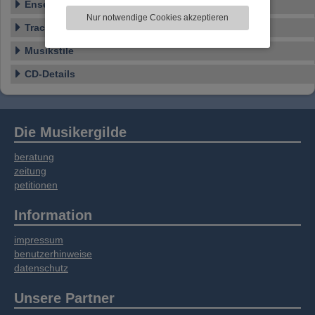
Ensemble
zu analysieren. Dabei werden ggf.
Nur notwendige Cookies akzeptieren
Informationen zu Ihrer Verwendung unserer
Tracklist
Website an unsere Partner für externe Inhalte,
Musikstile
soziale Medien, Werbung und Analysen
weitergegeben. Unsere Partner führen diese
CD-Details
Informationen möglicherweise mit weiteren
Daten zusammen, die Sie bereitgestellt haben
oder die sie im Rahmen Ihrer Nutzung der
Dienste gesammelt haben.
Die Musikergilde
beratung
zeitung
petitionen
Information
impressum
benutzerhinweise
datenschutz
Unsere Partner