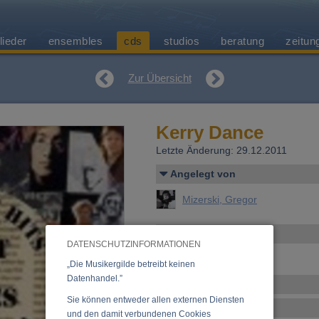
lieder
ensembles
cds
studios
beratung
zeitun
Zur Übersicht
Kerry Dance
Letzte Änderung: 29.12.2011
Angelegt von
Mizerski, Gregor
Allgemeines
DATENSCHUTZINFORMATIONEN
keine Angaben verfügbar
„Die Musikergilde betreibt keinen
Datenhandel.”
Ensemble
Sie können entweder allen externen Diensten
Tracklist
und den damit verbundenen Cookies