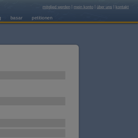
mitglied werden
mein konto
über uns
kontakt
g
basar
petitionen