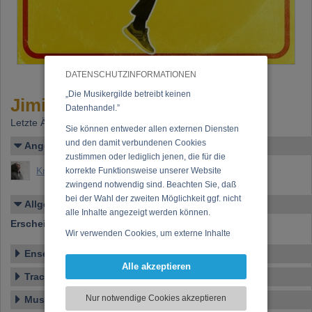
DATENSCHUTZINFORMATIONEN
„Die Musikergilde betreibt keinen
Jimi D. - "Step it up"
Datenhandel.”
Letzte Änderung: 21.12.2022
Sie können entweder allen externen Diensten
und den damit verbundenen Cookies
Angelegt von
zustimmen oder lediglich jenen, die für die
Knoll, Johannes Maria
korrekte Funktionsweise unserer Website
zwingend notwendig sind. Beachten Sie, daß
bei der Wahl der zweiten Möglichkeit ggf. nicht
Allgemeines
alle Inhalte angezeigt werden können.
Erscheinen bei:
beermusic
Wir verwenden Cookies, um externe Inhalte
darzustellen, Ihre Anzeige zu personalisieren,
Ensemble
Funktionen für soziale Medien anbieten zu
Alle akzeptieren
können und die Zugriffe auf unsere Website
Tracklist
zu analysieren. Dabei werden ggf.
Nur notwendige Cookies akzeptieren
Musikstil
Informationen zu Ihrer Verwendung unserer