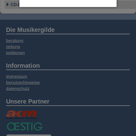
Website an unsere Partner für externe Inhalte,
CD-Details
soziale Medien, Werbung und Analysen
weitergegeben. Unsere Partner führen diese
Informationen möglicherweise mit weiteren
Daten zusammen, die Sie bereitgestellt haben
Die Musikergilde
oder die sie im Rahmen Ihrer Nutzung der
Dienste gesammelt haben.
beratung
zeitung
petitionen
Information
impressum
benutzerhinweise
datenschutz
Unsere Partner