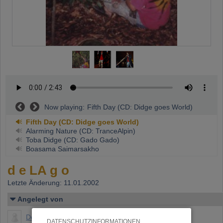
Now playing:
Fifth Day (CD: Didge goes World)
Fifth Day (CD: Didge goes World)
Alarming Nature (CD: TranceAlpin)
Toba Didge (CD: Gado Gado)
Boasama Saimarsakho
d e LA g o
Letzte Änderung: 11.01.2002
Angelegt von
Delago, Hermann
DATENSCHUTZINFORMATIONEN