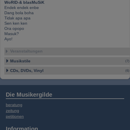
WoRlD-& blasMuSiK
Dienste gesammelt haben.
Endek endek enbe
Dang bola boha
Tidak apa apa
Sen ken ken
Ora opopo
Masuk?
Ayo!
Veranstaltungen
Musikstile
(7)
CDs, DVDs, Vinyl
(6)
Die Musikergilde
beratung
zeitung
petitionen
Information