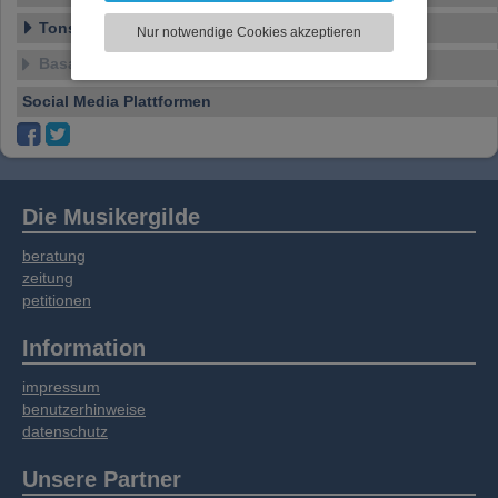
zu analysieren. Dabei werden ggf.
Tonstudio
Nur notwendige Cookies akzeptieren
Informationen zu Ihrer Verwendung unserer
Basar
Website an unsere Partner für externe Inhalte,
soziale Medien, Werbung und Analysen
Social Media Plattformen
weitergegeben. Unsere Partner führen diese
Informationen möglicherweise mit weiteren
Daten zusammen, die Sie bereitgestellt haben
oder die sie im Rahmen Ihrer Nutzung der
Dienste gesammelt haben.
Die Musikergilde
beratung
zeitung
petitionen
Information
impressum
benutzerhinweise
datenschutz
Unsere Partner