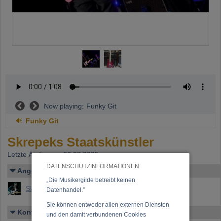
Now playing:
Funky Git
Funky Git
Skrepeks Staatskünstler
Letzte Änderung: 06.08.2025
DATENSCHUTZINFORMATIONEN
Angelegt von
„Die Musikergilde betreibt keinen
Skrepek, Peter Paul
Datenhandel.”
Sie können entweder allen externen Diensten
Kontakt
und den damit verbundenen Cookies