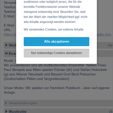
zustimmen oder lediglich jenen, die für die
Skrepek, Peter Paul
Telefon 1: +43 (0)1 544 55 99
korrekte Funktionsweise unserer Website
Telefon 2: +43 (0)1 313 16 83850
zwingend notwendig sind. Beachten Sie, daß
E-Mail:
text@musikergilde.at
bei der Wahl der zweiten Möglichkeit ggf. nicht
alle Inhalte angezeigt werden können.
E-Mail:
pps@musikergilde.at
URL:
Wir verwenden Cookies, um externe Inhalte
https://www.musikergilde.at/ensemble/SkrepeksStaatskuenstler.htm
darzustellen, Ihre Anzeige zu personalisieren,
Funktionen für soziale Medien anbieten zu
Alle akzeptieren
können und die Zugriffe auf unsere Website
Weitere Ensembles
(11)
zu analysieren. Dabei werden ggf.
Nur notwendige Cookies akzeptieren
Ensemble-Details
Informationen zu Ihrer Verwendung unserer
Website an unsere Partner für externe Inhalte,
Musik: schräg, aber aufrecht.
Wir präsentieren uns als multikulturelles Ensemble: Neben Peter
soziale Medien, Werbung und Analysen
Paul Skrepek aus Wien spielen Florian (dr) und Stefan Holoubek
weitergegeben. Unsere Partner führen diese
(g) aus Wiener Neustadt und Bassist Graf Bertl Pistracher
Informationen möglicherweise mit weiteren
(Grafschaften Pitten und Vergreifenstein).
Daten zusammen, die Sie bereitgestellt haben
oder die sie im Rahmen Ihrer Nutzung der
Unser Motto: Wir spielen vor fremdem Publikum - aber auf eigener
Dienste gesammelt haben.
Anlage.
Veranstaltungen
Musikstile
(3)