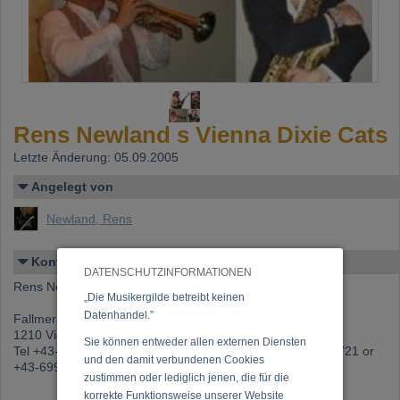
Rens Newland s Vienna Dixie Cats
Letzte Änderung: 05.09.2005
Angelegt von
Newland, Rens
Kontakt
DATENSCHUTZINFORMATIONEN
Rens Newland
„Die Musikergilde betreibt keinen
Datenhandel.”
Fallmerayerweg 18
1210 Vienna, AUSTRIA
Sie können entweder allen externen Diensten
Tel +43-1-2901357 Fax 2927662 Mobiltel.: +43-664-1621721 or
und den damit verbundenen Cookies
+43-699-11406098
zustimmen oder lediglich jenen, die für die
korrekte Funktionsweise unserer Website