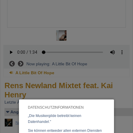
Now playing:
A Little Bit Of Hope
A Little Bit Of Hope
Rens Newland Mixtet feat. Kai
Henry
Letzte Änderung: 25.01.2006
DATENSCHUTZINFORMATIONEN
Angelegt von
„Die Musikergilde betreibt keinen
Datenhandel.”
Newland, Rens
Sie können entweder allen externen Diensten