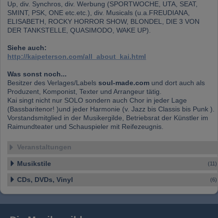
weitergegeben. Unsere Partner führen diese
Up, div. Synchros, div. Werbung (SPORTWOCHE, UTA, SEAT,
Informationen möglicherweise mit weiteren
SMINT, PSK, ONE etc.etc.), div. Musicals (u.a.FREUDIANA,
Daten zusammen, die Sie bereitgestellt haben
ELISABETH, ROCKY HORROR SHOW, BLONDEL, DIE 3 VON
oder die sie im Rahmen Ihrer Nutzung der
DER TANKSTELLE, QUASIMODO, WAKE UP).
Dienste gesammelt haben.
Siehe auch:
http://kaipeterson.com/all_about_kai.html
Was sonst noch...
Besitzer des Verlages/Labels
soul-made.com
und dort auch als
Produzent, Komponist, Texter und Arrangeur tätig.
Kai singt nicht nur SOLO sondern auch Chor in jeder Lage
(Bassbaritenor! )und jeder Harmonie (v. Jazz bis Classis bis Punk ).
Vorstandsmitglied in der Musikergilde, Betriebsrat der Künstler im
Raimundteater und Schauspieler mit Reifezeugnis.
Veranstaltungen
Musikstile
(11)
CDs, DVDs, Vinyl
(6)