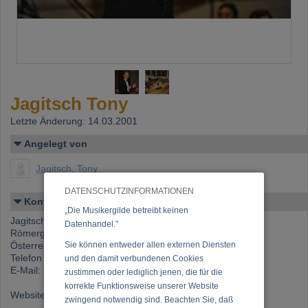
Jagitsch Tony
Letzte Änderung: 14.03.2001
Angelegt von
Jagitsch, Tony
DATENSCHUTZINFORMATIONEN
Kontakt
„Die Musikergilde betreibt keinen
Jagitsch, Tony
Datenhandel.”
Römergasse 13/2, 3424 Zeiselmauer
Österreich
Sie können entweder allen externen Diensten
Telefon 1: +43 (0)699 112 300 10
und den damit verbundenen Cookies
E-Mail:
tony@jagitsch.at
zustimmen oder lediglich jenen, die für die
korrekte Funktionsweise unserer Website
Website:
http://www.jagitsch.at
zwingend notwendig sind. Beachten Sie, daß