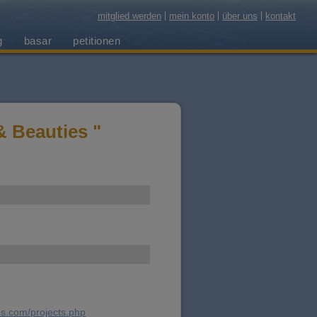
mitglied werden
mein konto
über uns
kontakt
g
basar
petitionen
& Beauties "
ds.com/projects.php