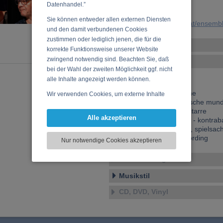
Datenhandel.”
URL:
Sie können entweder allen externen Diensten
https://www.musikergilde.at/ensem
und den damit verbundenen Cookies
zustimmen oder lediglich jenen, die für die
Weitere Ensembles
korrekte Funktionsweise unserer Website
zwingend notwendig sind. Beachten Sie, daß
Ensemble-Details
bei der Wahl der zweiten Möglichkeit ggf. nicht
Songs & Beauties
alle Inhalte angezeigt werden können.
Angela Tröndle - A - stimme
Wir verwenden Cookies, um externe Inhalte
Bertl Mayer - A - chromatische mu
darzustellen, Ihre Anzeige zu personalisieren,
Henrik Hallberg - SWE - gitarre
Funktionen für soziale Medien anbieten zu
Alle akzeptieren
Magnus Bergström - SWE - kontrab
können und die Zugriffe auf unsere Website
Uli Soyka - A - schlagzeug, spielsac
zu analysieren. Dabei werden ggf.
Reinhard Buchta - A - recording
Nur notwendige Cookies akzeptieren
Informationen zu Ihrer Verwendung unserer
Website an unsere Partner für externe Inhalte,
Veranstaltungen
soziale Medien, Werbung und Analysen
weitergegeben. Unsere Partner führen diese
Musikstil
Informationen möglicherweise mit weiteren
CD, DVD, Vinyl
Daten zusammen, die Sie bereitgestellt haben
oder die sie im Rahmen Ihrer Nutzung der
Dienste gesammelt haben.