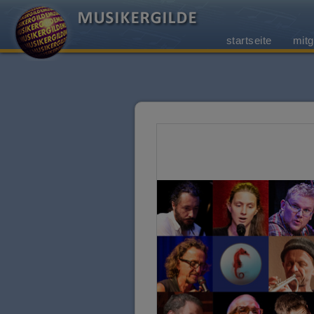
startseite
mitg