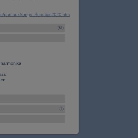
ble/pantauxSongs_Beauties2020.htm
(51)
ndharmonika
ass
hen
(1)