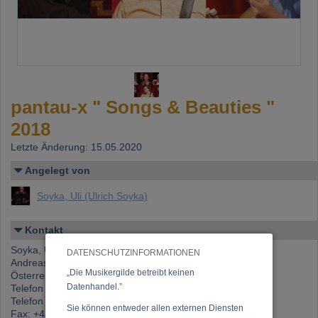
pantau-x " Songs & Beauties "
2018
Letzte Änderung: 15.05.2020
Angelegt von
Soyka, Uli (Ulrich Soyka)
Kontakt
Soyka, Uli (Ulrich Soyka)
DATENSCHUTZINFORMATIONEN
Andreasgasse 5 / 2 / 4, 1070 Wien
„Die Musikergilde betreibt keinen
Österreich
Datenhandel.”
Telefon 1: +43 (0)676 706 38 12
Telefon 2: +43 (0)676 706 38 12
Sie können entweder allen externen Diensten
Fax: +43 (0)1 523 53 91