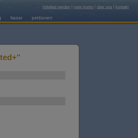
mitglied werden
mein konto
über uns
kontakt
g
basar
petitionen
ted+"