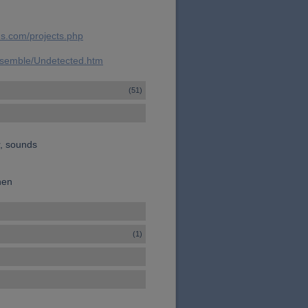
ds.com/projects.php
ensemble/Undetected.htm
(51)
r, sounds
hen
(1)