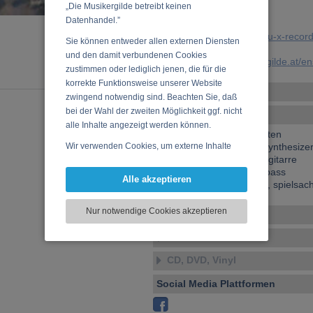
„Die Musikergilde betreibt keinen
E-Mail:
uli@ulisoyka.com
Datenhandel.”
Website:
http://www.pantau-x-recor
Sie können entweder allen externen Diensten
und den damit verbundenen Cookies
URL:
https://www.musikergilde.at/
zustimmen oder lediglich jenen, die für die
korrekte Funktionsweise unserer Website
Weitere Ensembles
zwingend notwendig sind. Beachten Sie, daß
bei der Wahl der zweiten Möglichkeit ggf. nicht
Ensemble-Details
alle Inhalte angezeigt werden können.
Peter Kunsek - A - klarinetten
Wir verwenden Cookies, um externe Inhalte
Uli Rennert - keyboards, synthesize
Frank Schwinn - GER - el.gitarre
darzustellen, Ihre Anzeige zu personalisieren,
Raphael Preuschl - A - el.bass
Funktionen für soziale Medien anbieten zu
Alle akzeptieren
Uli Soyka - A - schlagzeug, spielsac
können und die Zugriffe auf unsere Website
zu analysieren. Dabei werden ggf.
Nur notwendige Cookies akzeptieren
Veranstaltungen
Informationen zu Ihrer Verwendung unserer
Website an unsere Partner für externe Inhalte,
Musikstil
soziale Medien, Werbung und Analysen
weitergegeben. Unsere Partner führen diese
CD, DVD, Vinyl
Informationen möglicherweise mit weiteren
Social Media Plattformen
Daten zusammen, die Sie bereitgestellt haben
oder die sie im Rahmen Ihrer Nutzung der