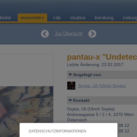
lieder
ensembles
cds
studios
beratung
zeitun
Zur Übersicht
pantau-x "Undetec
Letzte Änderung: 23.02.2017
Angelegt von
Soyka, Uli (Ulrich Soyka)
Kontakt
Soyka, Uli (Ulrich Soyka)
Andreasgasse 5 / 2 / 4, 1070 Wien
Österreich
Telefon 1: +43 (0)676 706 38 12
Telefon 2: +43 (0)676 706 38 12
DATENSCHUTZINFORMATIONEN
Fax: +43 (0)1 523 53 91