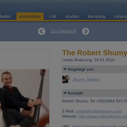
lieder
ensembles
cds
studios
beratung
zeitun
Zur Übersicht
The Robert Shum
Letzte Änderung: 19.01.2010
Angelegt von
Shumy, Robert
Kontakt
Robert Shumy, Tel +43(0)664 923 
E-Mail:
robert@robertshumy.com
Website:
http://www.robertshumy.c
URL:
https://www.musikergilde.at/