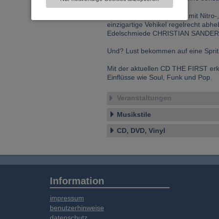
Informationen zu Ihrer Verwendung unserer
Website an unsere Partner für externe Inhalte,
Der Turbomotor, der nicht mit Nitro
soziale Medien, Werbung und Analysen
einzigartige Vehikel regelrecht abh
weitergegeben. Unsere Partner führen diese
Edelschmiede CHRISTIAN SANDERA
Informationen möglicherweise mit weiteren
Und? Lust bekommen auf eine Sprit
Daten zusammen, die Sie bereitgestellt haben
oder die sie im Rahmen Ihrer Nutzung der
Mit der aktuellen CD THE FIRST e
Dienste gesammelt haben.
Einflüsse wie Soul, Funk und Pop.
Veranstaltungen
Musikstile
CD, DVD, Vinyl
Information
impressum
benutzerhinweise
datenschutz