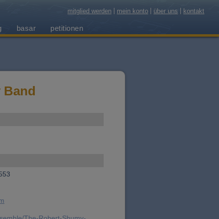
mitglied werden
mein konto
über uns
kontakt
g
basar
petitionen
y Band
5553
om
ensemble/The-Robert-Shumy-