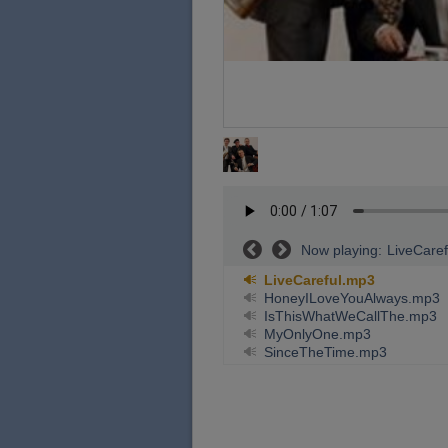
Now playing:
LiveCare
LiveCareful.mp3
HoneyILoveYouAlways.mp3
IsThisWhatWeCallThe.mp3
MyOnlyOne.mp3
SinceTheTime.mp3
TakeMeBackBaby.mp3
WalkinThroughWithYou.mp3