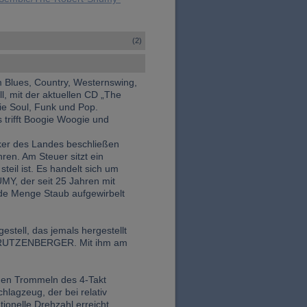
(2)
m Blues, Country, Westernswing,
l, mit der aktuellen CD „The
ie Soul, Funk und Pop.
 trifft Boogie Woogie und
ker des Landes beschließen
en. Am Steuer sitzt ein
teil ist. Es handelt sich um
Y, der seit 25 Jahren mit
ede Menge Staub aufgewirbelt
estell, das jemals hergestellt
TRUTZENBERGER. Mit ihm am
 den Trommeln des 4-Takt
gzeug, der bei relativ
ionelle Drehzahl erreicht.