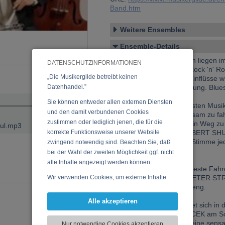
Band.htm
Weitere Ensembles
Ensemble-Details
Die Wurzeln der Formation liegen i
DATENSCHUTZINFORMATIONEN
Ragtime, Rockabilly und Rock 'n' Rol
„Die Musikergilde betreibt keinen
First“ erkennt man neue Einflüsse w
Datenhandel.”
Wir stehen an einer Kreuzung. Blues
Country den Jazz.
Sie können entweder allen externen Diensten
Vier der außergewöhnlichsten Musi
und den damit verbundenen Cookies
einen neuen Weg gemeinsam zu fahr
zustimmen oder lediglich jenen, die für die
Offroad-Spezialist dem kein Weg zu s
ful.mp3
korrekte Funktionsweise unserer Website
keinen geringeren als ROBERT SHUM
seiner Gitarre und seiner Stimme j
zwingend notwendig sind. Beachten Sie, daß
hat.
bei der Wahl der zweiten Möglichkeit ggf. nicht
alle Inhalte angezeigt werden können.
Das wahrscheinlich robusteste Fahrg
Wir verwenden Cookies, um externe Inhalte
wurde trägt den Namen PETER S
Bass wird keine Kurve zu eng.
darzustellen, Ihre Anzeige zu personalisieren,
Funktionen für soziale Medien anbieten zu
Alle akzeptieren
Endloser Hubraum befindet sich in
können und die Zugriffe auf unsere Website
Motors FLORIAN TUCHACEK am Schla
zu analysieren. Dabei werden ggf.
geringem Spritverbrauch eine sensat
Nur notwendige Cookies akzeptieren