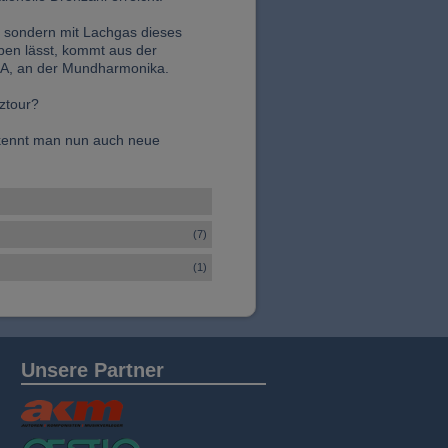
-, sondern mit Lachgas dieses
eben lässt, kommt aus der
, an der Mundharmonika.
ztour?
rkennt man nun auch neue
(7)
(1)
Unsere Partner