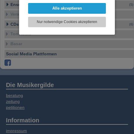
darzustellen, Ihre Anzeige zu personalisieren,
Ensembles
(5)
Funktionen für soziale Medien anbieten zu
Alle akzeptieren
können und die Zugriffe auf unsere Website
Veranstaltungen
zu analysieren. Dabei werden ggf.
Nur notwendige Cookies akzeptieren
CDs, DVDs, Vinyl
Informationen zu Ihrer Verwendung unserer
(6)
Website an unsere Partner für externe Inhalte,
Tonstudio
soziale Medien, Werbung und Analysen
weitergegeben. Unsere Partner führen diese
Basar
Informationen möglicherweise mit weiteren
Social Media Plattformen
Daten zusammen, die Sie bereitgestellt haben
oder die sie im Rahmen Ihrer Nutzung der
Dienste gesammelt haben.
Die Musikergilde
beratung
zeitung
petitionen
Information
impressum