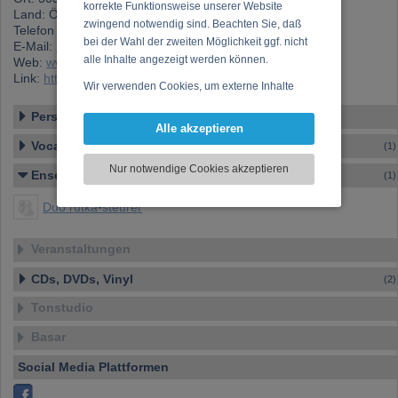
korrekte Funktionsweise unserer Website
Land: Österreich
zwingend notwendig sind. Beachten Sie, daß
Telefon 1: +43 (0)676 976 32 67
bei der Wahl der zweiten Möglichkeit ggf. nicht
E-Mail:
musik@rutkasteurer.at
alle Inhalte angezeigt werden können.
Web:
www.rutkasteurer.at
Link:
https://www.musikergilde.at/mitglied/rutka.htm
Wir verwenden Cookies, um externe Inhalte
darzustellen, Ihre Anzeige zu personalisieren,
Personen-Details
Funktionen für soziale Medien anbieten zu
Alle akzeptieren
können und die Zugriffe auf unsere Website
Vocal – Instrumental – Komposition...
(1)
zu analysieren. Dabei werden ggf.
Nur notwendige Cookies akzeptieren
Ensemble
Informationen zu Ihrer Verwendung unserer
(1)
Website an unsere Partner für externe Inhalte,
Duo rutka•steurer
soziale Medien, Werbung und Analysen
weitergegeben. Unsere Partner führen diese
Informationen möglicherweise mit weiteren
Veranstaltungen
Daten zusammen, die Sie bereitgestellt haben
CDs, DVDs, Vinyl
(2)
oder die sie im Rahmen Ihrer Nutzung der
Dienste gesammelt haben.
Tonstudio
Basar
Social Media Plattformen