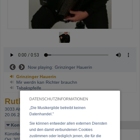
Now playing:
Grinzinger Hauerin
Grinzinger Hauerin
Mir werdn kan Richter brauchn
Tabakspfeife
Rutka, Patrick
DATENSCHUTZINFORMATIONEN
„Die Musikergilde betreibt keinen
3033 Altlengbach,
Beitritt: 14.09.2004, letzte Änderung:
Datenhandel.”
20.06.2013
Sie können entweder allen externen Diensten
Kontakt
und den damit verbundenen Cookies
Künstlername: Rutka, Patrick
zustimmen oder lediglich jenen, die für die
Ort: 3033 Altlengbach