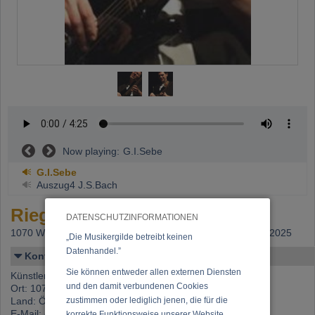
Now playing:
G.I.Sebe
G.I.Sebe
Auszug4 J.S.Bach
Riegler, Robert
DATENSCHUTZINFORMATIONEN
1070 Wien,
Beitritt: 02.04.1990, letzte Änderung: 29.12.2025
„Die Musikergilde betreibt keinen
Datenhandel.”
Kontakt
Sie können entweder allen externen Diensten
Künstlername: Riegler, Robert
und den damit verbundenen Cookies
Ort: 1070 Wien
Land: Österreich
zustimmen oder lediglich jenen, die für die
E-Mail:
office@robertriegler.com
korrekte Funktionsweise unserer Website