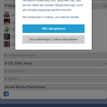
zwingend notwendig sind. Beachten Sie, daß
bei der Wahl der zweiten Möglichkeit ggf. nicht
Ensembles
(5)
alle Inhalte angezeigt werden können.
Linder & Trenkwalder
Wir verwenden Cookies, um externe Inhalte
Linder, Rabitsch & Staeger
darzustellen, Ihre Anzeige zu personalisieren,
Funktionen für soziale Medien anbieten zu
Alle akzeptieren
Markus Linder - Musik-Comedian
können und die Zugriffe auf unsere Website
Markus Linder Band
zu analysieren. Dabei werden ggf.
Nur notwendige Cookies akzeptieren
Informationen zu Ihrer Verwendung unserer
The Incredible Southern Blues Band
Website an unsere Partner für externe Inhalte,
soziale Medien, Werbung und Analysen
Veranstaltungen
weitergegeben. Unsere Partner führen diese
Informationen möglicherweise mit weiteren
CD, DVD, Vinyl
(1)
Daten zusammen, die Sie bereitgestellt haben
oder die sie im Rahmen Ihrer Nutzung der
Tonstudio
Dienste gesammelt haben.
Basar
Social Media Plattformen