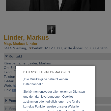
Linder, Markus
Mag. Markus Linder
6414 Mieming,
Beitritt: 02.12.1989, letzte Änderung: 07.04.2025
Kontakt
Künstlername: Linder, Markus
Ort: 6414 Mieming
Land: Österreich
DATENSCHUTZINFORMATIONEN
Telefon 1: +43 (0)5234 432 47
„Die Musikergilde betreibt keinen
E-Mail:
kabarett@markuslinder.at
Datenhandel.”
Web:
http://www.markuslinder.at
Link:
https://www.musikergilde.at/mitglied/linder.htm
Sie können entweder allen externen Diensten
und den damit verbundenen Cookies
Personen-Details
zustimmen oder lediglich jenen, die für die
korrekte Funktionsweise unserer Website
Vocal – Instrumental – Komposition...