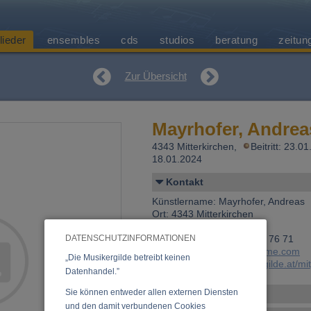
lieder
ensembles
cds
studios
beratung
zeitun
Zur Übersicht
Mayrhofer, Andrea
4343 Mitterkirchen,
Beitritt: 23.0
18.01.2024
Kontakt
Künstlername: Mayrhofer, Andreas
Ort: 4343 Mitterkirchen
Land: Österreich
DATENSCHUTZINFORMATIONEN
Telefon 1: +43 (0)650 207 76 71
E-Mail:
andi_mayrhofer@me.com
„Die Musikergilde betreibt keinen
Link:
https://www.musikergilde.at/mi
Datenhandel.”
Sie können entweder allen externen Diensten
Personen-Details
und den damit verbundenen Cookies