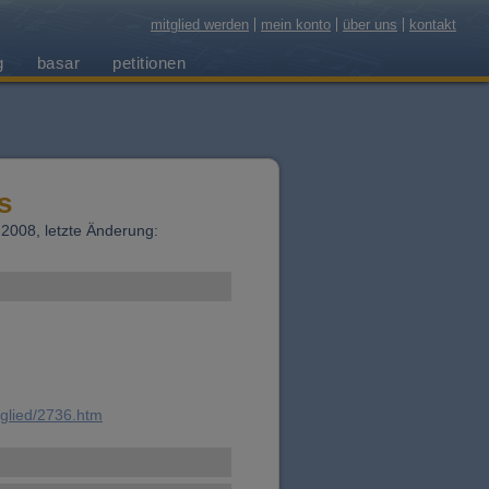
mitglied werden
mein konto
über uns
kontakt
g
basar
petitionen
s
1.2008, letzte Änderung:
tglied/2736.htm