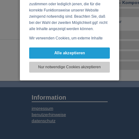
Vocal – Instrumental – Komposi
zustimmen oder lediglich jenen, die für die
korrekte Funktionsweise unserer Website
Ensembles
zwingend notwendig sind. Beachten Sie, daß
keine Ensembles verfügbar
bei der Wahl der zweiten Möglichkeit ggf. nicht
alle Inhalte angezeigt werden können.
Veranstaltungen
Wir verwenden Cookies, um externe Inhalte
darzustellen, Ihre Anzeige zu personalisieren,
CD, DVD, Vinyl
Funktionen für soziale Medien anbieten zu
Alle akzeptieren
Tonstudio
können und die Zugriffe auf unsere Website
zu analysieren. Dabei werden ggf.
Basar
Nur notwendige Cookies akzeptieren
Informationen zu Ihrer Verwendung unserer
Website an unsere Partner für externe Inhalte,
soziale Medien, Werbung und Analysen
weitergegeben. Unsere Partner führen diese
Informationen möglicherweise mit weiteren
Information
Daten zusammen, die Sie bereitgestellt haben
oder die sie im Rahmen Ihrer Nutzung der
impressum
Dienste gesammelt haben.
benutzerhinweise
datenschutz