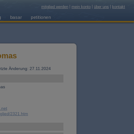
mitglied werden
mein konto
über uns
kontakt
g
basar
petitionen
omas
 letzte Änderung: 27.11.2024
mas
.net
tglied/2321.htm