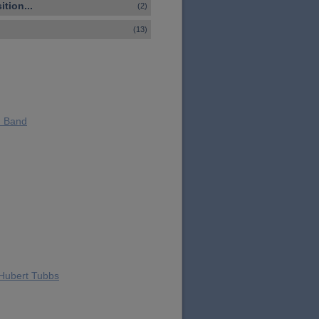
tion...
(2)
(13)
d Band
.Hubert Tubbs