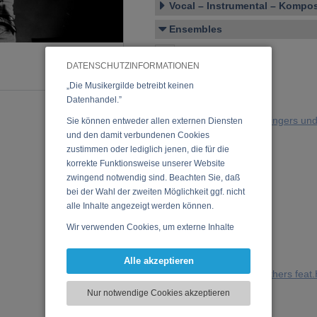
Vocal – Instrumental – Komposi
Ensembles
5 in Love
DATENSCHUTZINFORMATIONEN
Anik Kadinski
„Die Musikergilde betreibt keinen
Coup De Bam
Datenhandel.”
Favorythm Gospel Singers un
Sie können entweder allen externen Diensten
und den damit verbundenen Cookies
Golden Sound
zustimmen oder lediglich jenen, die für die
korrekte Funktionsweise unserer Website
Heizer Monkeys
zwingend notwendig sind. Beachten Sie, daß
Josh.
bei der Wahl der zweiten Möglichkeit ggf. nicht
alle Inhalte angezeigt werden können.
Karin Kienberger
Wir verwenden Cookies, um externe Inhalte
Lashes & Ties
darzustellen, Ihre Anzeige zu personalisieren,
Maalo
Funktionen für soziale Medien anbieten zu
Alle akzeptieren
können und die Zugriffe auf unsere Website
The Horny Funk Brothers feat
zu analysieren. Dabei werden ggf.
Nur notwendige Cookies akzeptieren
Vienna Soul Society
Informationen zu Ihrer Verwendung unserer
Website an unsere Partner für externe Inhalte,