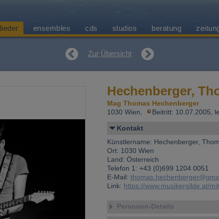
lieder
ensembles
cds
studios
beratung
zeitun
Zur Übersicht
Hechenberger, Th
Mag Thomas Hechenberger
1030 Wien,
Beitritt: 10.07.2005,
Kontakt
Künstlername: Hechenberger, Tho
Ort: 1030 Wien
Land: Österreich
Telefon 1: +43 (0)699 1204 0051
E-Mail:
thomas.hechenberger@gmx
Link:
https://www.musikergilde.at/mi
Personen-Details