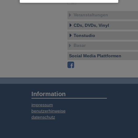
Waldeck
soziale Medien, Werbung und Analysen
weitergegeben. Unsere Partner führen diese
Veranstaltungen
Informationen möglicherweise mit weiteren
Daten zusammen, die Sie bereitgestellt haben
CDs, DVDs, Vinyl
oder die sie im Rahmen Ihrer Nutzung der
Dienste gesammelt haben.
Tonstudio
Basar
Social Media Plattformen
Information
impressum
benutzerhinweise
datenschutz