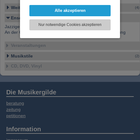
darzustellen, Ihre Anzeige zu personalisieren,
Weitere Ensembles
(4)
Funktionen für soziale Medien anbieten zu
Alle akzeptieren
können und die Zugriffe auf unsere Website
Ensemble-Details
zu analysieren. Dabei werden ggf.
Nur notwendige Cookies akzeptieren
Jazziger Funk vom Feinsten
Informationen zu Ihrer Verwendung unserer
An der Gitarre Max Aichinger; ständig wechselnde Besetzung
Website an unsere Partner für externe Inhalte,
soziale Medien, Werbung und Analysen
Veranstaltungen
weitergegeben. Unsere Partner führen diese
Informationen möglicherweise mit weiteren
Musikstile
(2)
Daten zusammen, die Sie bereitgestellt haben
oder die sie im Rahmen Ihrer Nutzung der
CD, DVD, Vinyl
Dienste gesammelt haben.
Die Musikergilde
beratung
zeitung
petitionen
Information