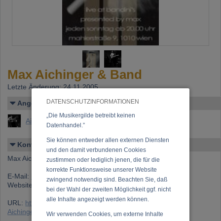
Max Aichinger & Band
Letzte Änderung: 24.11.2005
DATENSCHUTZINFORMATIONEN
Angelegt von
„Die Musikergilde betreibt keinen
Aichinger, Max
Datenhandel.”
Sie können entweder allen externen Diensten
Kontakt
und den damit verbundenen Cookies
Max Aichinger
zustimmen oder lediglich jenen, die für die
korrekte Funktionsweise unserer Website
E-Mail:
liveatbandinis@studio16.at
zwingend notwendig sind. Beachten Sie, daß
Website:
http://www.studio16.at/music.html
bei der Wahl der zweiten Möglichkeit ggf. nicht
alle Inhalte angezeigt werden können.
URL:
https://www.musikergilde.at/ensemble/Max-
Aichinger_Band.htm
Wir verwenden Cookies, um externe Inhalte