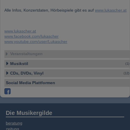
Alle Infos, Konzertdaten, Hörbeispiele gibt es auf
www.lukascher.at
www.lukascher.at
www.facebook.com/lukascher
www.youtube.com/user/Lukascher
Veranstaltungen
Musikstil
(1)
CDs, DVDs, Vinyl
(12)
Social Media Plattformen
Die Musikergilde
beratung
zeitung