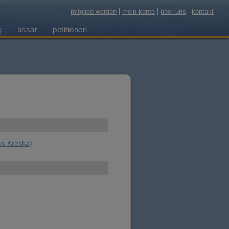
mitglied werden
mein konto
über uns
kontakt
g
basar
petitionen
us Kreska)