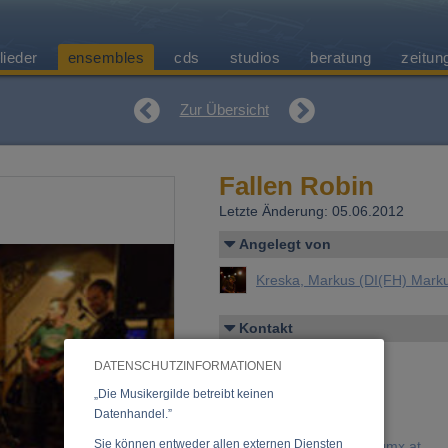
lieder
ensembles
cds
studios
beratung
zeitun
Zur Übersicht
Fallen Robin
Letzte Änderung: 05.06.2012
Angelegt von
Kreska, Markus (DI(FH) Mark
Kontakt
Christian Haberl
DATENSCHUTZINFORMATIONEN
Ausstellungsgasse 8/1/18
2700 Wiener Neustadt
„Die Musikergilde betreibt keinen
+43 (0)699 113 29631
Datenhandel.”
Sie können entweder allen externen Diensten
E-Mail:
christian.haberl@gmx.at