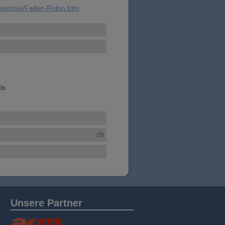
nsemble/Fallen-Robin.htm
ls
(2)
Unsere Partner