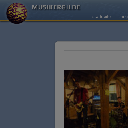
startseite
mitg