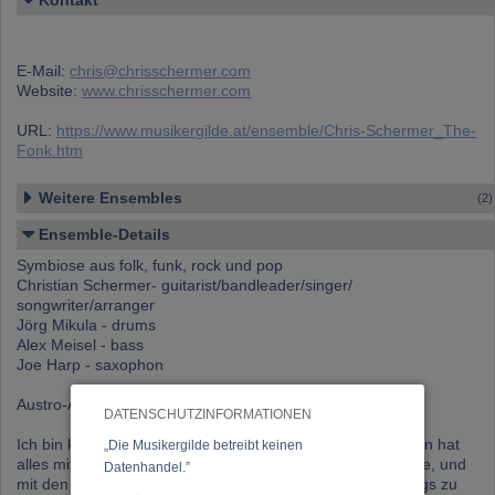
Kontakt
E-Mail:
chris@chrisschermer.com
Website:
www.chrisschermer.com
URL:
https://www.musikergilde.at/ensemble/Chris-Schermer_The-
Fonk.htm
Weitere Ensembles
(2)
Ensemble-Details
Symbiose aus folk, funk, rock und pop
Christian Schermer- guitarist/bandleader/singer/
songwriter/arranger
Jörg Mikula - drums
Alex Meisel - bass
Joe Harp - saxophon
Austro-Australier Chris Schermer
DATENSCHUTZINFORMATIONEN
Ich bin kein Purist was Musikrichtungen betrifft, angefangen hat
„Die Musikergilde betreibt keinen
alles mit Opas Gitarre einer abgespielten Nylonstringgitarre, und
Datenhandel.”
mit den ersten drei Akkorden fing ich sofort an täglich Songs zu