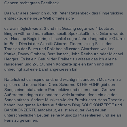
Ganzen recht gutes Feedback.
Das war alles bevor ich durch Peter Ratzenbeck das Fingerpicking
entdeckte, eine neue Welt öffnete sich-
es war möglich wie 2, 3 und mit Gesang sogar wie 4 Leute zu
klingen während man alleine spielt. Spektakulär - die Gitarre wurde
zur Nonstop Begleiterin, ich schlief sogar Jahre lang mit der Gitarre
im Bett. Dies ist der Akustik Gitarren Fingerpicking Stil in der
Tradition der Blues und Folk beeinflussten Gitarristen wie Leo
Kottke, Davey Graham, Bert Jansch, John Renbourn oder Michael
Hedges. Es ist ein Gefühl der Freiheit zu wissen das ich alleine
rausgehen und 2-3 Stunden Konzerte spielen kann und nicht
unbedingt auf eine Band angewiesen bin.
Natürlich ist es inspirierend, und wichtig mit anderen Musikern zu
spielen und meine Band Chris Schermer&THE FONK gibt den
Songs eine total andere Perspektive und einen neuen Groove.
Außerdem bringen die anderen viele kreative Ideen ein die den
Songs nützen. Andere Musiker wie der Euroblueser Hans Theesink
haben ihre ganze Kariere auf diesem Ding SOLOKONZERTE und
BANDKONZERTE aufgebaut, es ist ein guter Weg neuen
unterschiedlichen Leuten seine Musik zu Präsentieren und sie als
Fans zu gewinnen.