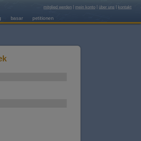
mitglied werden
mein konto
über uns
kontakt
g
basar
petitionen
ek