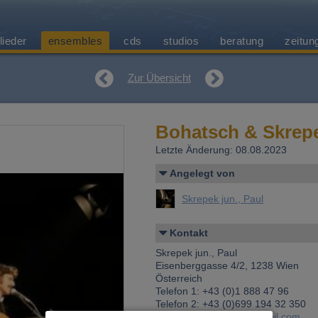
lieder
ensembles
cds
studios
beratung
zeitun
Zur Übersicht
Bohatsch & Skrep
Letzte Änderung: 08.08.2023
Angelegt von
Skrepek jun., Paul
Kontakt
Skrepek jun., Paul
Eisenberggasse 4/2, 1238 Wien
Österreich
Telefon 1: +43 (0)1 888 47 96
Telefon 2: +43 (0)699 194 32 350
E-Mail:
skrepekpaul@gmail.com