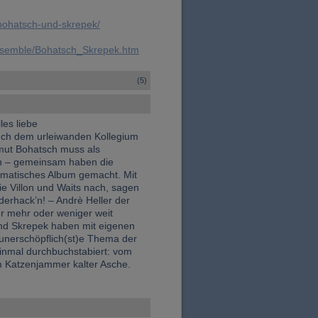
/bohatsch-und-skrepek/
ensemble/Bohatsch_Skrepek.htm
(5)
les liebe
uch dem urleiwanden Kollegium
mut Bohatsch muss als
en – gemeinsam haben die
ematisches Album gemacht. Mit
e Villon und Waits nach, sagen
derhack’n! – Andrè Heller der
er mehr oder weniger weit
und Skrepek haben mit eigenen
unerschöpflich(st)e Thema der
 einmal durchbuchstabiert: vom
um Katzenjammer kalter Asche.