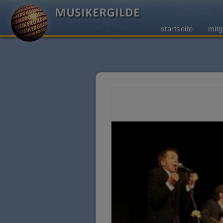
startseite
mitg