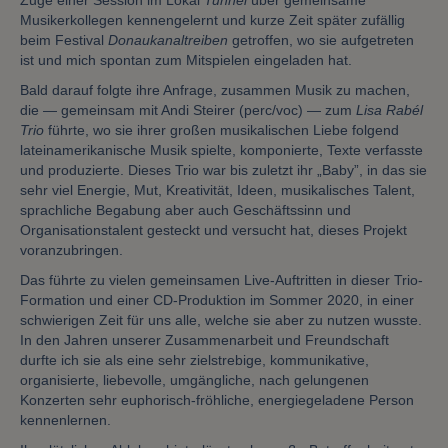
Zuge einer Session im Lokal
Tunnel
über gemeinsame
Musikerkollegen kennengelernt und kurze Zeit später zufällig
beim Festival
Donaukanaltreiben
getroffen, wo sie aufgetreten
ist und mich spontan zum Mitspielen eingeladen hat.
Bald darauf folgte ihre Anfrage, zusammen Musik zu machen,
die — gemeinsam mit Andi Steirer (perc/voc) — zum
Lisa Rabél
Trio
führte, wo sie ihrer großen musikalischen Liebe folgend
lateinamerikanische Musik spielte, komponierte, Texte verfasste
und produzierte. Dieses Trio war bis zuletzt ihr „Baby”, in das sie
sehr viel Energie, Mut, Kreativität, Ideen, musikalisches Talent,
sprachliche Begabung aber auch Geschäftssinn und
Organisationstalent gesteckt und versucht hat, dieses Projekt
voranzubringen.
Das führte zu vielen gemeinsamen Live-Auftritten in dieser Trio-
Formation und einer CD-Produktion im Sommer 2020, in einer
schwierigen Zeit für uns alle, welche sie aber zu nutzen wusste.
In den Jahren unserer Zusammenarbeit und Freundschaft
durfte ich sie als eine sehr zielstrebige, kommunikative,
organisierte, liebevolle, umgängliche, nach gelungenen
Konzerten sehr euphorisch-fröhliche, energiegeladene Person
kennenlernen.