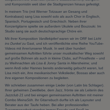
und Komponistin weit über die Stadtgrenzen hinaus gefestigt.
In meinem Trio (mit Werner Totzauer an Gesang und
Kontrabass) sang Lisa sowohl solo als auch Chor in Englisch,
Spanisch, Portugiesisch und Griechisch. Neben ihrer
Konzertgitarre spielte sie außerdem Ukulele und Bouzouki. Im
Studio sang sie auch deutschsprachige Chöre ein.
Mit ihrer Komposition
Vanillekipferl
waren wir im ORF bei
Licht
ins Dunkel
zu Gast, und ich veröffentlichte eine Reihe YouTube-
Videos mit ihrer/unserer Musik. In weit über hundert
gemeinsamen Auftritten führte unser musikalischer Weg sowohl
auf große Bühnen als auch in kleine Clubs, auf Privatfeste – und
zu Weihnachten als
Lisa & Jonny Santa
in Altersheime; und
wenn Andi oder Hannes bereits anderweitig gebucht waren, lud
Lisa mich ein, ihre mexikanischen Volkslieder, Bossas aber auch
ihre eigenen Kompositionen zu begleiten.
Wir schrieben zusammen einige Lieder (von Latin bis Schlager).
Ihrer geheimen Zweitliebe, dem Jazz, frönte sie als Leiterin des
Jazzclub 21
und bei einigen gemeinsamen Auftritten mit meiner
Combo
MeinaSöh
. Ihr Gitarrebuch durfte ich als Layouter und
Berater aus der Taufe heben. Bei aller professionellen
Zusammenarbeit standen immer Freude und Spaß im