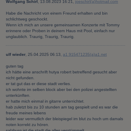
Wolfgang Schirl
,
13.08.2023 16:21,
joeschirl(a)hotmail.com
Habe die Nachricht von einem Freund erhalten und bin
schlichtweg geschockt.
Wenn ich mich an unsere gemeinsamen Konzerte mit Tommy
erinnere oder Proben in deinem Haus mit Pool, einfach nur
unglaublich. Traurig, Traurig, Traurig.
ulf wieder
,
25.04.2025 06:13,
a1.915471235(a)a1.net
guten tag
ich hätte eine anschrift hutya robert betreffend gesucht aber
nicht gefunden.
er tat gut das er diese stadt verlies.
ich wohnte im selben block aber bei den polizei angestellten
unterkünften.
er hatte mich einmal in gitarre unterrichtet.
hab zuletzt bis zu 10 stunden am tag gespielt und es war die
freude meines lebens
leider war vermutlich der bleispiegel im blut zu hoch um damals
noten korrekt zu hören.
salzburg ist die stadt die alles verstümmelt.