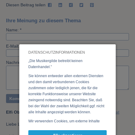
Diesen Beitrag teilen
Ihre Meinung zu diesem Thema
Name: *
E-Mail:
DATENSCHUTZINFORMATIONEN
„Die Musikergilde betreibt keinen
Nachricht: *
Datenhandel.”
Sie können entweder allen externen Diensten
und den damit verbundenen Cookies
zustimmen oder lediglich jenen, die für die
korrekte Funktionsweise unserer Website
zwingend notwendig sind. Beachten Sie, daß
bei der Wahl der zweiten Möglichkeit ggf. nicht
Elfi Oberhuber
,
07.08.2023 23:22,
elfi.oberhuber(a)gmx.at
alle Inhalte angezeigt werden können.
Wir verwenden Cookies, um externe Inhalte
Liebe Lisa,
darzustellen, Ihre Anzeige zu personalisieren,
Funktionen für soziale Medien anbieten zu