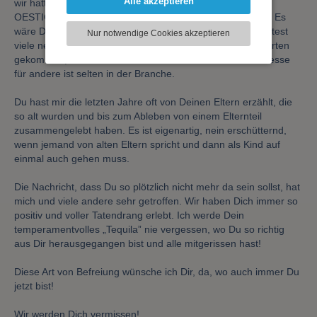
Alle akzeptieren
wir hatten am 17.11.2023 ein Konzert im Roten Salon der
können und die Zugriffe auf unsere Website
OESTIG LSG mit Deinem „Lisa Rabél Trio” programmiert. Es
zu analysieren. Dabei werden ggf.
wäre Dein Drittes in vier Jahren bei uns gewesen. Du wolltest
Nur notwendige Cookies akzeptieren
Informationen zu Ihrer Verwendung unserer
viele neue Lieder spielen und bist zuvor zu einigen Konzerten
Website an unsere Partner für externe Inhalte,
gekommen, die Dir interessant erschienen. - So viel Interesse
soziale Medien, Werbung und Analysen
für andere ist selten in der Branche.
weitergegeben. Unsere Partner führen diese
Informationen möglicherweise mit weiteren
Du hast mir die letzten Jahre oft von Deinen Eltern erzählt, die
Daten zusammen, die Sie bereitgestellt haben
so alt wurden und bis zum Ableben von einem Elternteil
oder die sie im Rahmen Ihrer Nutzung der
zusammengelebt haben. Es ist eigenartig, nein erschütternd,
Dienste gesammelt haben.
wenn jemand von alten Eltern spricht und dann als Kind auf
einmal auch gehen muss.
Die Nachricht, dass Du so plötzlich nicht mehr da sein sollst, hat
mich und viele andere sehr getroffen. Wir haben Dich immer so
positiv und voller Tatendrang erlebt. Ich werde Dein
temperamentvolles „Tequila” nie vergessen, wo Du so richtig
aus Dir herausgegangen bist und alle mitgerissen hast!
Diese Art von Befreiung wünsche ich Dir, da, wo auch immer Du
jetzt bist!
Wir werden Dich vermissen!