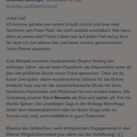
andreas_szelinger(a)ho.at
Liebe Lisi!
Ich komme gerade von einem Urlaub zurück und lese eine
Nachricht von Peter Paul, die mich zutiefst erschüttert. Wie kann
denn so etwas sein? Dein Leben war auf jeden Fall viel zu kurz.
So sitze ich nun alleine hier und lasse unsere gemeinsamen
Jahre Revue passieren.
Zum Beispiel unseren musikalischen Beginn Anfang der
achtziger Jahre, als wir beim Popodrom als Gitarrenduo unter all
den viel größeren Bands einen Pokal gewannen. Oder als du
kurze Zeit später deine wunderschöne Stimme für die Bühne
entdeckt hast und wir die südamerikanische Musik mit ihren
herrlichen Harmonien und Rhythmen für uns erobert haben. Die
Gründung unserer Band
Bocado
als Duo und später als Trio mit
Martin Spitzer. Die unzähligen Gigs in der Bodega Manchega
hinter dem Norwestbahnhof oder im Roten Engel oder im
Tunnel und, und, und schließlich in ganz Österreich.
Ebenso die zahlreichen, sehr erfolgreichen Engagements in den
Wiener Ringstraßenhotels [vor allem vor der Ostöffnung ;-) ],