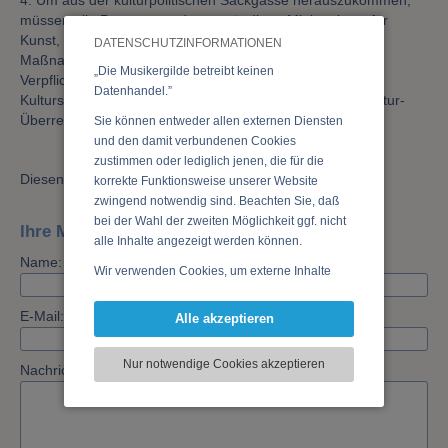
müssen alle Programme des zuständigen Ministeriums für
Kunst, Kultur, Sport und öffentlicher Dienst konkrete
DATENSCHUTZINFORMATIONEN
Maßnahmen vorsehen. Der Fairness-Codex muß die
„Die Musikergilde betreibt keinen
Verpflichtung zu
Fair Pay
enthalten, die Kunst- und
Datenhandel.”
Kulturstrategie des Bundes muß zu einem Kunst- und Kultur-
Überregierungsprogramm werden.
gr & pps
Sie können entweder allen externen Diensten
und den damit verbundenen Cookies
zustimmen oder lediglich jenen, die für die
Diesen Beitrag teilen
korrekte Funktionsweise unserer Website
zwingend notwendig sind. Beachten Sie, daß
bei der Wahl der zweiten Möglichkeit ggf. nicht
Ihre Meinung zu diesem Thema
alle Inhalte angezeigt werden können.
Name: *
Wir verwenden Cookies, um externe Inhalte
darzustellen, Ihre Anzeige zu personalisieren,
Funktionen für soziale Medien anbieten zu
E-Mail:
Alle akzeptieren
können und die Zugriffe auf unsere Website
zu analysieren. Dabei werden ggf.
Nur notwendige Cookies akzeptieren
Nachricht: *
Informationen zu Ihrer Verwendung unserer
Website an unsere Partner für externe Inhalte,
soziale Medien, Werbung und Analysen
weitergegeben. Unsere Partner führen diese