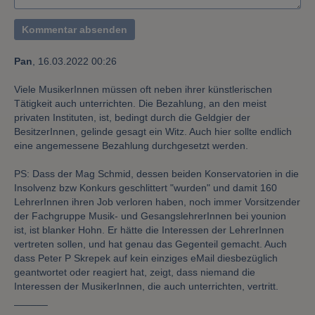
Informationen möglicherweise mit weiteren
Daten zusammen, die Sie bereitgestellt haben
oder die sie im Rahmen Ihrer Nutzung der
Dienste gesammelt haben.
Pan
,
16.03.2022 00:26
Viele MusikerInnen müssen oft neben ihrer künstlerischen
Tätigkeit auch unterrichten. Die Bezahlung, an den meist
privaten Instituten, ist, bedingt durch die Geldgier der
BesitzerInnen, gelinde gesagt ein Witz. Auch hier sollte endlich
eine angemessene Bezahlung durchgesetzt werden.
PS: Dass der Mag Schmid, dessen beiden Konservatorien in die
Insolvenz bzw Konkurs geschlittert "wurden" und damit 160
LehrerInnen ihren Job verloren haben, noch immer Vorsitzender
der Fachgruppe Musik- und GesangslehrerInnen bei younion
ist, ist blanker Hohn. Er hätte die Interessen der LehrerInnen
vertreten sollen, und hat genau das Gegenteil gemacht. Auch
dass Peter P Skrepek auf kein einziges eMail diesbezüglich
geantwortet oder reagiert hat, zeigt, dass niemand die
Interessen der MusikerInnen, die auch unterrichten, vertritt.
______