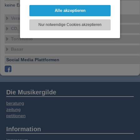
darzustellen, Ihre Anzeige zu personalisieren,
keine Ensembles verfügbar
Funktionen für soziale Medien anbieten zu
Alle akzeptieren
können und die Zugriffe auf unsere Website
Veranstaltungen
zu analysieren. Dabei werden ggf.
Nur notwendige Cookies akzeptieren
Informationen zu Ihrer Verwendung unserer
CD, DVD, Vinyl
Website an unsere Partner für externe Inhalte,
Tonstudio
soziale Medien, Werbung und Analysen
weitergegeben. Unsere Partner führen diese
Basar
Informationen möglicherweise mit weiteren
Daten zusammen, die Sie bereitgestellt haben
Social Media Plattformen
oder die sie im Rahmen Ihrer Nutzung der
Dienste gesammelt haben.
Die Musikergilde
beratung
zeitung
petitionen
Information