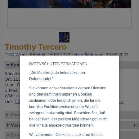
Timothy Tercero
1130 Wien,
Beitritt: 16.03.2022, letzte Änderung: 30.03.2022
DATENSCHUTZINFORMATIONEN
Kontakt
„Die Musikergilde betreibt keinen
Künstlername: Timothy Tercero
Ort: 1130 Wien
Datenhandel.”
Land: Österreich
Sie können entweder allen externen Diensten
E-Mail:
music.teddybearcove@gmail.com
und den damit verbundenen Cookies
Web:
www.teddybearcove.com
zustimmen oder lediglich jenen, die für die
Link:
https://www.musikergilde.at/mitglied/timothytercero.htm
korrekte Funktionsweise unserer Website
zwingend notwendig sind. Beachten Sie, daß
Personen-Details
bei der Wahl der zweiten Möglichkeit ggf. nicht
Vocal – Instrumental – Komposition...
alle Inhalte angezeigt werden können.
(2)
Ensembles
Wir verwenden Cookies, um externe Inhalte