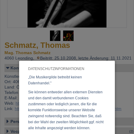
Schmatz, Thomas
Mag. Thomas Schmatz
4060 Leonding,
Beitritt: 25.10.2008, letzte Änderung: 11.11.2021
Kontakt
DATENSCHUTZINFORMATIONEN
Künstlername: Schmatz, Thomas
„Die Musikergilde betreibt keinen
Ort: 4060 Leonding
Datenhandel.”
Land: Österreich
Telefon 1: +43 (0)676 329 86 01
Sie können entweder allen externen Diensten
E-Mail:
office@danubemining.at
und den damit verbundenen Cookies
Web:
https://www.facebook.com/thomas.schmatz
zustimmen oder lediglich jenen, die für die
Link:
https://www.musikergilde.at/mitglied/thomasschmatz.htm
korrekte Funktionsweise unserer Website
zwingend notwendig sind. Beachten Sie, daß
Personen-Details
bei der Wahl der zweiten Möglichkeit ggf. nicht
alle Inhalte angezeigt werden können.
Vocal – Instrumental – Komposition...
(2)