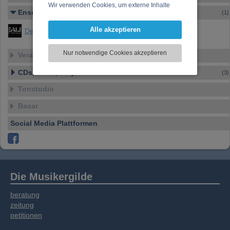
Wir verwenden Cookies, um externe Inhalte
Ensemble
(1)
darzustellen, Ihre Anzeige zu personalisieren,
Funktionen für soziale Medien anbieten zu
Alle akzeptieren
Dealer
können und die Zugriffe auf unsere Website
zu analysieren. Dabei werden ggf.
Nur notwendige Cookies akzeptieren
Veranstaltungen
Informationen zu Ihrer Verwendung unserer
Website an unsere Partner für externe Inhalte,
CDs, DVDs, Vinyl
(3)
soziale Medien, Werbung und Analysen
weitergegeben. Unsere Partner führen diese
Tonstudio
Informationen möglicherweise mit weiteren
Basar
Daten zusammen, die Sie bereitgestellt haben
oder die sie im Rahmen Ihrer Nutzung der
Social Media Plattformen
Dienste gesammelt haben.
Die Musikergilde
beratung
zeitung
petitionen