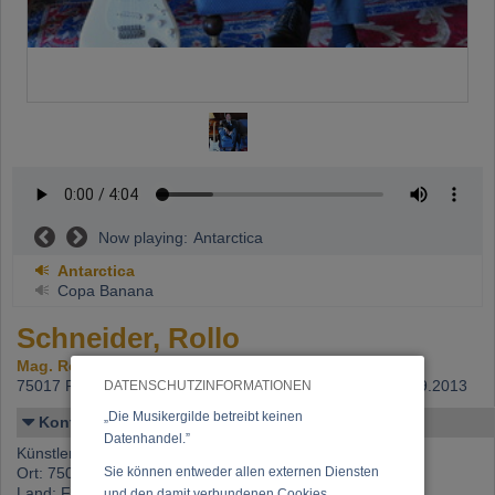
Now playing:
Antarctica
Antarctica
Copa Banana
Schneider, Rollo
Mag. Roman Schneider
75017 Paris,
Beitritt: 18.09.1995, letzte Änderung: 21.09.2013
DATENSCHUTZINFORMATIONEN
„Die Musikergilde betreibt keinen
Kontakt
Datenhandel.”
Künstlername: Schneider, Rollo
Ort: 75017 Paris
Sie können entweder allen externen Diensten
Land: Frankreich
und den damit verbundenen Cookies