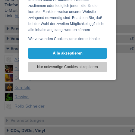
Telefon 1: +33 (0)60805 234 3
zustimmen oder lediglich jenen, die für die
E-Mail:
rolloschneider@mac.com
korrekte Funktionsweise unserer Website
Link:
https://www.musikergilde.at/mitglied/rollo.htm
zwingend notwendig sind. Beachten Sie, daß
bei der Wahl der zweiten Möglichkeit ggf. nicht
Personen-Details
alle Inhalte angezeigt werden können.
Vocal – Instrumental – Komposition...
Wir verwenden Cookies, um externe Inhalte
(3)
darzustellen, Ihre Anzeige zu personalisieren,
Ensembles
(6)
Funktionen für soziale Medien anbieten zu
Alle akzeptieren
können und die Zugriffe auf unsere Website
A 2 1/2
zu analysieren. Dabei werden ggf.
Nur notwendige Cookies akzeptieren
Die Doctors
Informationen zu Ihrer Verwendung unserer
Website an unsere Partner für externe Inhalte,
Gruen2g
soziale Medien, Werbung und Analysen
Kornfeld
weitergegeben. Unsere Partner führen diese
Informationen möglicherweise mit weiteren
Rewind
Daten zusammen, die Sie bereitgestellt haben
oder die sie im Rahmen Ihrer Nutzung der
Rollo Schneider
Dienste gesammelt haben.
Veranstaltungen
CDs, DVDs, Vinyl
(5)