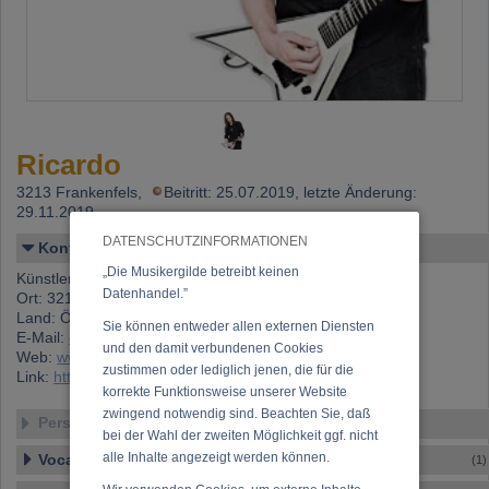
Ricardo
3213 Frankenfels,
Beitritt: 25.07.2019, letzte Änderung:
29.11.2019
DATENSCHUTZINFORMATIONEN
Kontakt
„Die Musikergilde betreibt keinen
Künstlername: Ricardo
Datenhandel.”
Ort: 3213 Frankenfels
Land: Österreich
Sie können entweder allen externen Diensten
E-Mail:
contact@traincorn.com
und den damit verbundenen Cookies
Web:
www.traincorn.com
zustimmen oder lediglich jenen, die für die
Link:
https://www.musikergilde.at/mitglied/ricardo.htm
korrekte Funktionsweise unserer Website
zwingend notwendig sind. Beachten Sie, daß
Personen-Details
bei der Wahl der zweiten Möglichkeit ggf. nicht
alle Inhalte angezeigt werden können.
Vocal – Instrumental – Komposition...
(1)