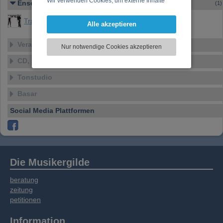
Wir verwenden Cookies, um externe Inhalte
Ensemble
(1)
darzustellen, Ihre Anzeige zu personalisieren,
Traincorn
Funktionen für soziale Medien anbieten zu
Alle akzeptieren
können und die Zugriffe auf unsere Website
zu analysieren. Dabei werden ggf.
Veranstaltungen
Nur notwendige Cookies akzeptieren
Informationen zu Ihrer Verwendung unserer
CD, DVD, Vinyl
Website an unsere Partner für externe Inhalte,
soziale Medien, Werbung und Analysen
Tonstudio
weitergegeben. Unsere Partner führen diese
Informationen möglicherweise mit weiteren
Basar
Daten zusammen, die Sie bereitgestellt haben
Social Media Plattformen
oder die sie im Rahmen Ihrer Nutzung der
Dienste gesammelt haben.
Die Musikergilde
beratung
zeitung
petitionen
Information