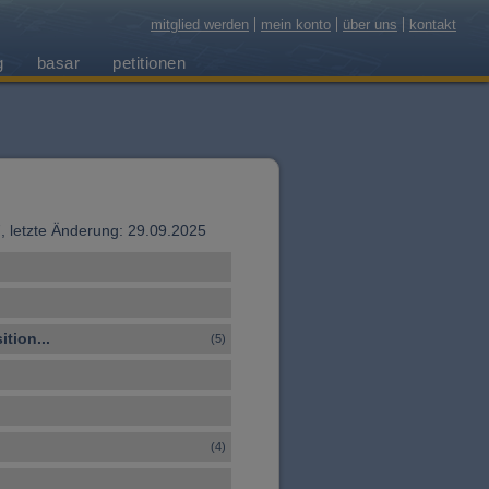
mitglied werden
mein konto
über uns
kontakt
g
basar
petitionen
97, letzte Änderung: 29.09.2025
tion...
(5)
(4)