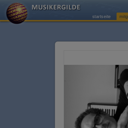
startseite
mitg