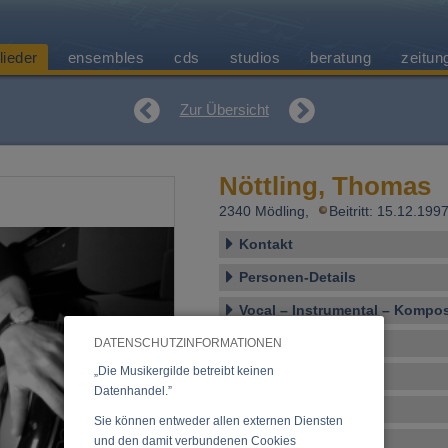
lieder
ensembles
cds
studios
beratung
zeitun
Zur Übersicht
Nöttling, Thomas
2340 Mödling,
Beitritt: 15.12.19
Kontakt
Personen-Details
Vocal – Instrumental – Komposi
Ensembles
DATENSCHUTZINFORMATIONEN
„Die Musikergilde betreibt keinen
Veranstaltungen
Datenhandel.”
CDs, DVDs, Vinyl
Sie können entweder allen externen Diensten
und den damit verbundenen Cookies
Tonstudio