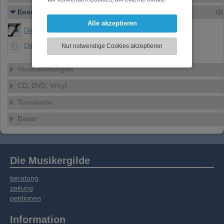
darzustellen, Ihre Anzeige zu personalisieren,
Ensembles
(2)
Funktionen für soziale Medien anbieten zu
Alle akzeptieren
Die Dolen
können und die Zugriffe auf unsere Website
zu analysieren. Dabei werden ggf.
Die Dolen das Duo
Nur notwendige Cookies akzeptieren
Informationen zu Ihrer Verwendung unserer
Website an unsere Partner für externe Inhalte,
Veranstaltungen
soziale Medien, Werbung und Analysen
weitergegeben. Unsere Partner führen diese
CD, DVD, Vinyl
Informationen möglicherweise mit weiteren
Daten zusammen, die Sie bereitgestellt haben
Tonstudio
oder die sie im Rahmen Ihrer Nutzung der
Basar
Dienste gesammelt haben.
Die Musikergilde
beratung
zeitung
petitionen
Information