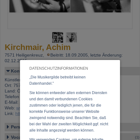
Kirchmair, Achim
7571 Heiligenkreuz,
Beitritt: 18.09.2005, letzte Änderung:
02.12.2015
DATENSCHUTZINFORMATIONEN
Kontakt
„Die Musikergilde betreibt keinen
Künstlername: Kirchmair, Achim
Datenhandel.”
Ort: 7571 Heiligenkreuz
Land: Österreich
Sie können entweder allen externen Diensten
Telefon 1: +43 (0)699 123 81 442
und den damit verbundenen Cookies
E-Mail:
achim.kirchmair@aon.at
zustimmen oder lediglich jenen, die für die
Web:
www.dolen.at
korrekte Funktionsweise unserer Website
Link:
https://www.musikergilde.at/mitglied/kirchmair.htm
zwingend notwendig sind. Beachten Sie, daß
bei der Wahl der zweiten Möglichkeit ggf. nicht
Personen-Details
alle Inhalte angezeigt werden können.
Vocal – Instrumental – Komposition...
(1)
Wir verwenden Cookies, um externe Inhalte