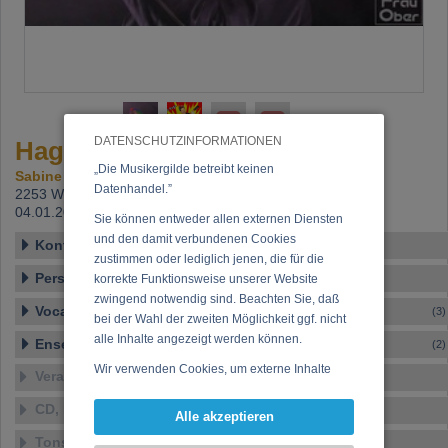
DATENSCHUTZINFORMATIONEN
Hagn, Bine
„Die Musikergilde betreibt keinen
Sabine Hagn
Datenhandel.”
2253 Weikendorf,
Beitritt: 16.02.2018, letzte Änderung:
04.01.2022
Sie können entweder allen externen Diensten
und den damit verbundenen Cookies
Kontakt
zustimmen oder lediglich jenen, die für die
Personen-Details
korrekte Funktionsweise unserer Website
zwingend notwendig sind. Beachten Sie, daß
Vocal – Instrumental – Komposition...
(3)
bei der Wahl der zweiten Möglichkeit ggf. nicht
alle Inhalte angezeigt werden können.
Ensembles
(2)
Wir verwenden Cookies, um externe Inhalte
Veranstaltungen
darzustellen, Ihre Anzeige zu personalisieren,
CD, DVD, Vinyl
Funktionen für soziale Medien anbieten zu
Alle akzeptieren
können und die Zugriffe auf unsere Website
Tonstudio