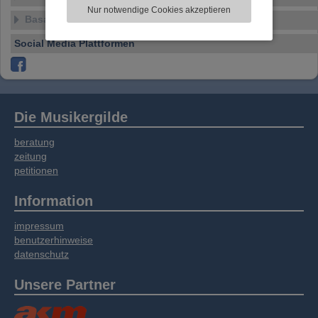
zu analysieren. Dabei werden ggf.
Nur notwendige Cookies akzeptieren
Informationen zu Ihrer Verwendung unserer
Basar
Website an unsere Partner für externe Inhalte,
Social Media Plattformen
soziale Medien, Werbung und Analysen
weitergegeben. Unsere Partner führen diese
Informationen möglicherweise mit weiteren
Daten zusammen, die Sie bereitgestellt haben
oder die sie im Rahmen Ihrer Nutzung der
Die Musikergilde
Dienste gesammelt haben.
beratung
zeitung
petitionen
Information
impressum
benutzerhinweise
datenschutz
Unsere Partner