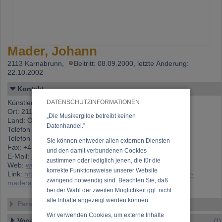
Mader, Johann
2113 Karnabrunn,
Beitritt: 08.09.2000, letzte Änderung:
22.10.2002
Kontakt
Künstlername: Mader, Johann
DATENSCHUTZINFORMATIONEN
Ort: 2113 Karnabrunn
„Die Musikergilde betreibt keinen
Land: Österreich
Datenhandel.”
Telefon 1: +43 (0)1 330 25 35
Telefon 2: +43 (0)676 410 85 06
Sie können entweder allen externen Diensten
Fax: +43 (0)1 332 59 37
und den damit verbundenen Cookies
E-Mail:
agentur.mader@aon.at
zustimmen oder lediglich jenen, die für die
Web:
www.agentur-mader.at
korrekte Funktionsweise unserer Website
Link:
https://www.musikergilde.at/mitglied/http-wwwagentur-
zwingend notwendig sind. Beachten Sie, daß
maderat.htm
bei der Wahl der zweiten Möglichkeit ggf. nicht
alle Inhalte angezeigt werden können.
Personen-Details
Wir verwenden Cookies, um externe Inhalte
Vocal – Instrumental – Komposition...
(1)