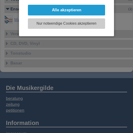
darzustellen, Ihre Anzeige zu personalisieren,
Funktionen für soziale Medien anbieten zu
Ensemble
(1)
Alle akzeptieren
können und die Zugriffe auf unsere Website
Mader
zu analysieren. Dabei werden ggf.
Nur notwendige Cookies akzeptieren
Informationen zu Ihrer Verwendung unserer
Website an unsere Partner für externe Inhalte,
Veranstaltungen
soziale Medien, Werbung und Analysen
CD, DVD, Vinyl
weitergegeben. Unsere Partner führen diese
Informationen möglicherweise mit weiteren
Tonstudio
Daten zusammen, die Sie bereitgestellt haben
oder die sie im Rahmen Ihrer Nutzung der
Basar
Dienste gesammelt haben.
Die Musikergilde
beratung
zeitung
petitionen
Information