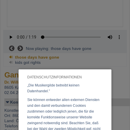
Now playing:
those days have gone
those days have gone
kids got rights
Ganster, Willi
DATENSCHUTZINFORMATIONEN
Dr. Willi Ganster
„Die Musikergilde betreibt keinen
8605 Kapfenberg,
Beitritt: 19.10.1992, letzte Änderung:
Datenhandel.”
02.04.2020
Sie können entweder allen externen Diensten
Kontakt
und den damit verbundenen Cookies
Künstlername: Ganster, Willi
zustimmen oder lediglich jenen, die für die
Ort: 8605 Kapfenberg
korrekte Funktionsweise unserer Website
Land: Österreich
zwingend notwendig sind. Beachten Sie, daß
Telefon 1: +43 (0)699 117 61 324
bei der Wahl der zweiten Möglichkeit ggf. nicht