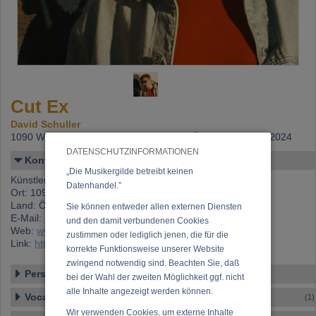
Cut Ex
David Schuller
1090 Wien,
Beitritt: 09.01.2024, letzte Änderung: 11.01.2024
DATENSCHUTZINFORMATIONEN
Kontakt
„Die Musikergilde betreibt keinen
Künstlername: Cut Ex
Datenhandel.”
Ort: 1090 Wien
Land: Österreich
Sie können entweder allen externen Diensten
E-Mail:
cut_ex@hotmail.com
und den damit verbundenen Cookies
Web:
www.instagram.com/dj_cut_ex
zustimmen oder lediglich jenen, die für die
Link:
https://www.musikergilde.at/mitglied/cut_ex.htm
korrekte Funktionsweise unserer Website
zwingend notwendig sind. Beachten Sie, daß
Personen-Details
bei der Wahl der zweiten Möglichkeit ggf. nicht
alle Inhalte angezeigt werden können.
Vocal – Instrumental – Komposition...
(1)
Wir verwenden Cookies, um externe Inhalte