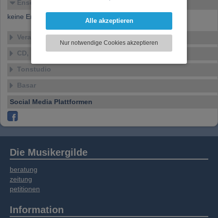
Ensembles
darzustellen, Ihre Anzeige zu personalisieren,
keine Ensembles verfügbar
Funktionen für soziale Medien anbieten zu
Alle akzeptieren
können und die Zugriffe auf unsere Website
Veranstaltungen
zu analysieren. Dabei werden ggf.
Nur notwendige Cookies akzeptieren
Informationen zu Ihrer Verwendung unserer
CD, DVD, Vinyl
Website an unsere Partner für externe Inhalte,
soziale Medien, Werbung und Analysen
Tonstudio
weitergegeben. Unsere Partner führen diese
Basar
Informationen möglicherweise mit weiteren
Daten zusammen, die Sie bereitgestellt haben
Social Media Plattformen
oder die sie im Rahmen Ihrer Nutzung der
Dienste gesammelt haben.
Die Musikergilde
beratung
zeitung
petitionen
Information