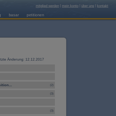
mitglied werden
mein konto
über uns
kontakt
g
basar
petitionen
 letzte Änderung: 12.12.2017
tion...
(2)
(3)
(3)