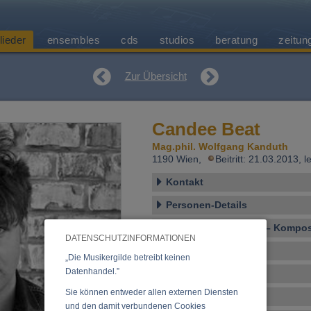
lieder
ensembles
cds
studios
beratung
zeitun
Zur Übersicht
Candee Beat
Mag.phil. Wolfgang Kanduth
1190 Wien,
Beitritt: 21.03.2013,
Kontakt
Personen-Details
Vocal – Instrumental – Komposi
DATENSCHUTZINFORMATIONEN
Ensembles
„Die Musikergilde betreibt keinen
Datenhandel.”
Veranstaltungen
Sie können entweder allen externen Diensten
CDs, DVDs, Vinyl
und den damit verbundenen Cookies