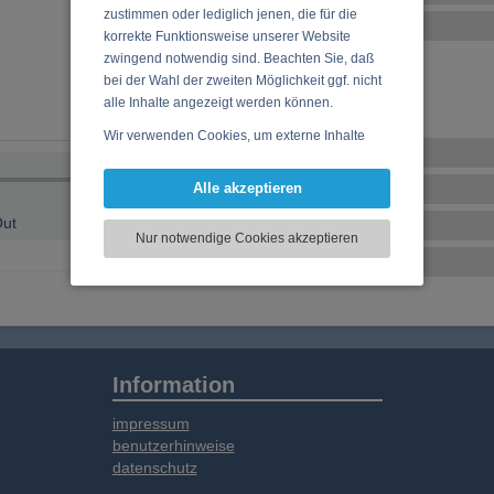
zustimmen oder lediglich jenen, die für die
Ensembles
korrekte Funktionsweise unserer Website
zwingend notwendig sind. Beachten Sie, daß
Franzka
bei der Wahl der zweiten Möglichkeit ggf. nicht
Greens & Blues
alle Inhalte angezeigt werden können.
Wir verwenden Cookies, um externe Inhalte
Veranstaltungen
darzustellen, Ihre Anzeige zu personalisieren,
Funktionen für soziale Medien anbieten zu
CD, DVD, Vinyl
Alle akzeptieren
können und die Zugriffe auf unsere Website
ut
Tonstudio
zu analysieren. Dabei werden ggf.
Nur notwendige Cookies akzeptieren
Informationen zu Ihrer Verwendung unserer
Basar
Website an unsere Partner für externe Inhalte,
soziale Medien, Werbung und Analysen
weitergegeben. Unsere Partner führen diese
Informationen möglicherweise mit weiteren
Daten zusammen, die Sie bereitgestellt haben
oder die sie im Rahmen Ihrer Nutzung der
Information
Dienste gesammelt haben.
impressum
benutzerhinweise
datenschutz