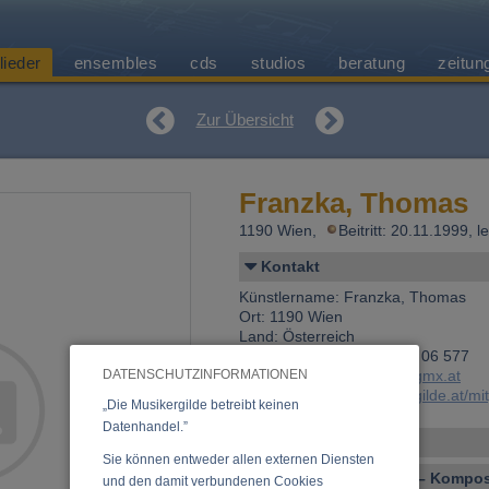
lieder
ensembles
cds
studios
beratung
zeitun
Zur Übersicht
Franzka, Thomas
1190 Wien,
Beitritt: 20.11.1999, 
Kontakt
Künstlername: Franzka, Thomas
Ort: 1190 Wien
Land: Österreich
Telefon 1: +43 (0)699 117 06 577
DATENSCHUTZINFORMATIONEN
E-Mail:
thomas.franzka@gmx.at
Link:
https://www.musikergilde.at/m
„Die Musikergilde betreibt keinen
Datenhandel.”
Personen-Details
Sie können entweder allen externen Diensten
Vocal – Instrumental – Komposi
und den damit verbundenen Cookies