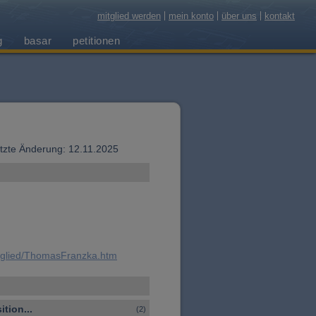
mitglied werden
mein konto
über uns
kontakt
g
basar
petitionen
letzte Änderung: 12.11.2025
itglied/ThomasFranzka.htm
tion...
(2)