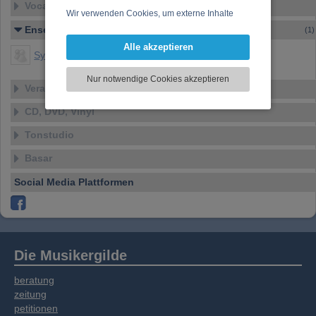
Vocal – Instrumental – Komposition...
Wir verwenden Cookies, um externe Inhalte
darzustellen, Ihre Anzeige zu personalisieren,
Ensemble
(1)
Funktionen für soziale Medien anbieten zu
Alle akzeptieren
Symphonic Wind Web
können und die Zugriffe auf unsere Website
zu analysieren. Dabei werden ggf.
Nur notwendige Cookies akzeptieren
Informationen zu Ihrer Verwendung unserer
Veranstaltungen
Website an unsere Partner für externe Inhalte,
CD, DVD, Vinyl
soziale Medien, Werbung und Analysen
weitergegeben. Unsere Partner führen diese
Tonstudio
Informationen möglicherweise mit weiteren
Daten zusammen, die Sie bereitgestellt haben
Basar
oder die sie im Rahmen Ihrer Nutzung der
Social Media Plattformen
Dienste gesammelt haben.
Die Musikergilde
beratung
zeitung
petitionen