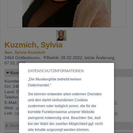
Kuzmich, Sylvia
Sen. Sylvia Kuzmich
2464 Göttlesbrunn,
Beitritt: 26.02.2022, letzte Änderung:
07.01.2026
DATENSCHUTZINFORMATIONEN
Kontakt
„Die Musikergilde betreibt keinen
Künstlername: Kuzmich, Sylvia
Datenhandel.”
Ort: 2464 Göttlesbrunn
Land: Österreich
Sie können entweder allen externen Diensten
Telefon 1: +43 (0)699 100 01 018
und den damit verbundenen Cookies
E-Mail:
sylvia.kuzmich@professionalofficemanagement.com
zustimmen oder lediglich jenen, die für die
Web:
www.symphonicwindweb.com
korrekte Funktionsweise unserer Website
Link:
https://www.musikergilde.at/mitglied/SylviaKuzmich.htm
zwingend notwendig sind. Beachten Sie, daß
bei der Wahl der zweiten Möglichkeit ggf. nicht
Personen-Details
alle Inhalte angezeigt werden können.